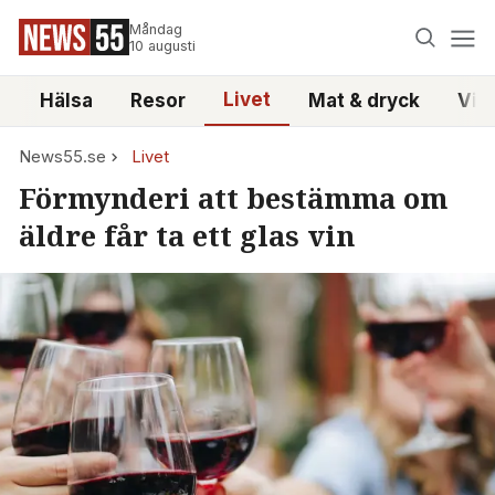
Måndag
10 augusti
Livet
i
Hälsa
Resor
Mat & dryck
Vid
News55.se
Livet
Förmynderi att bestämma om
äldre får ta ett glas vin