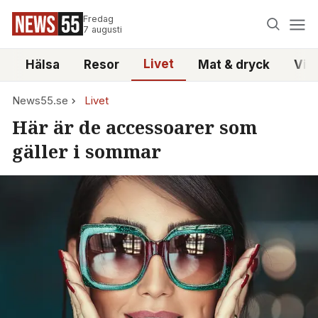
Fredag
7 augusti
Livet
i
Hälsa
Resor
Mat & dryck
Vid
News55.se
Livet
Här är de accessoarer som
gäller i sommar