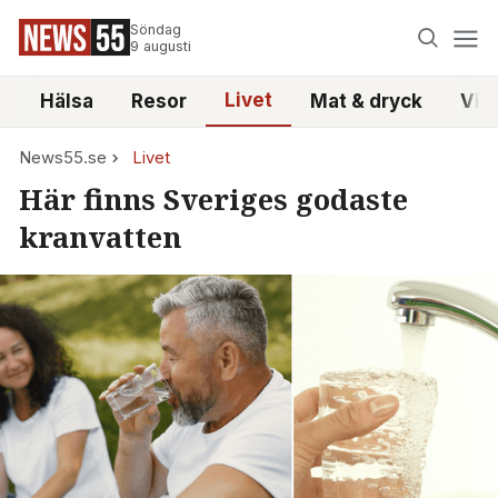
Söndag
9 augusti
Livet
i
Hälsa
Resor
Mat & dryck
Vid
News55.se
Livet
Här finns Sveriges godaste
kranvatten