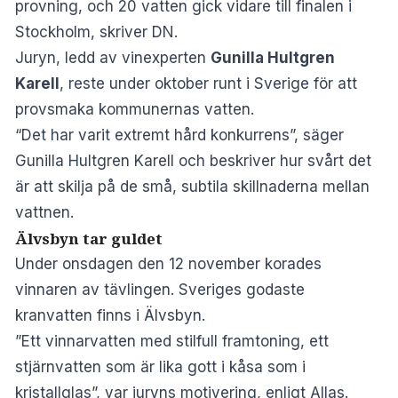
provning, och 20 vatten gick vidare till finalen i
Stockholm, skriver
DN
.
Juryn, ledd av vinexperten
Gunilla Hultgren
Karell
, reste under oktober runt i Sverige för att
provsmaka kommunernas vatten.
“Det har varit extremt hård konkurrens”, säger
Gunilla Hultgren Karell och beskriver hur svårt det
är att skilja på de små, subtila skillnaderna mellan
vattnen.
Älvsbyn tar guldet
Under onsdagen den 12 november korades
vinnaren av tävlingen. Sveriges godaste
kranvatten finns i Älvsbyn.
”Ett vinnarvatten med stilfull framtoning, ett
stjärnvatten som är lika gott i kåsa som i
kristallglas”, var juryns motivering, enligt
Allas
.