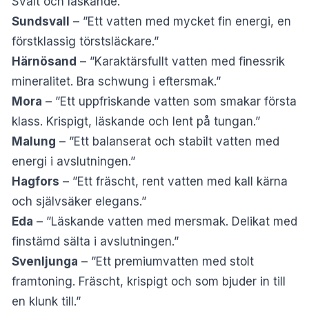
Svalt och läskande.”
Sundsvall
– ”Ett vatten med mycket fin energi, en
förstklassig törstsläckare.”
Härnösand
– ”Karaktärsfullt vatten med finessrik
mineralitet. Bra schwung i eftersmak.”
Mora
– ”Ett uppfriskande vatten som smakar första
klass. Krispigt, läskande och lent på tungan.”
Malung
– ”Ett balanserat och stabilt vatten med
energi i avslutningen.”
Hagfors
– ”Ett fräscht, rent vatten med kall kärna
och självsäker elegans.”
Eda
– ”Läskande vatten med mersmak. Delikat med
finstämd sälta i avslutningen.”
Svenljunga
– ”Ett premiumvatten med stolt
framtoning. Fräscht, krispigt och som bjuder in till
en klunk till.”