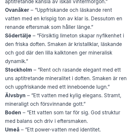
aptitretande känsla av iskall vintermorgon.”
Ovanåker
– ”Uppfriskande och läskande rent
vatten med en krispig ton av klar is. Dessutom en
renande eftersmak som håller länge.”
Södertälje
– ”Försiktig limeton skapar nyfikenhet i
den friska doften. Smaken är kristallklar, läskande
och god där den lilla kalktonen ger mineralisk
dynamik.”
Stockholm
– ”Rent och rasande elegant med ett
uns aptitretande mineralitet i doften. Smaken är ren
och uppfriskande med ett inneboende lugn.”
Älvsbyn
– ”Ett vatten med kylig elegans. Stramt,
mineraligt och försvinnande gott.”
Boden
– ”Ett vatten som tar för sig. God struktur
med balans och driv i eftersmaken.
Umeå
– ”Ett power-vatten med identitet.