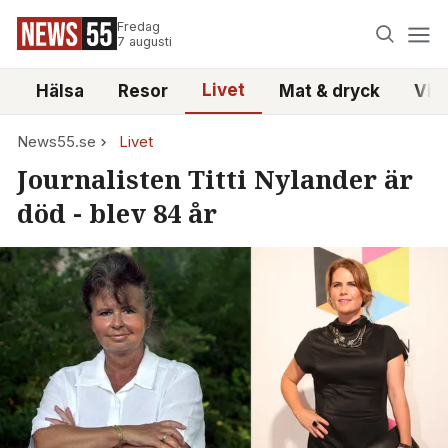
Fredag
7 augusti
Livet
i
Hälsa
Resor
Mat & dryck
Vid
News55.se
Livet
Journalisten Titti Nylander är
död - blev 84 år