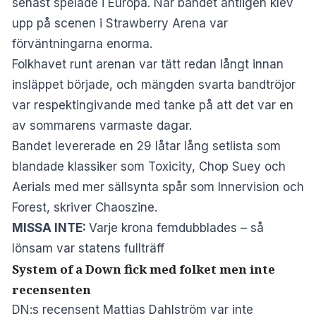
senast spelade i Europa. När bandet äntligen klev
upp på scenen i Strawberry Arena var
förväntningarna enorma.
Folkhavet runt arenan var tätt redan långt innan
insläppet började, och mängden svarta bandtröjor
var respektingivande med tanke på att det var en
av sommarens varmaste dagar.
Bandet levererade en 29 låtar lång setlista som
blandade klassiker som Toxicity, Chop Suey och
Aerials med mer sällsynta spår som Innervision och
Forest, skriver
Chaoszine
.
MISSA INTE:
Varje krona femdubblades – så
lönsam var statens fullträff
System of a Down fick med folket men inte
recensenten
DN
:s recensent Mattias Dahlström var inte