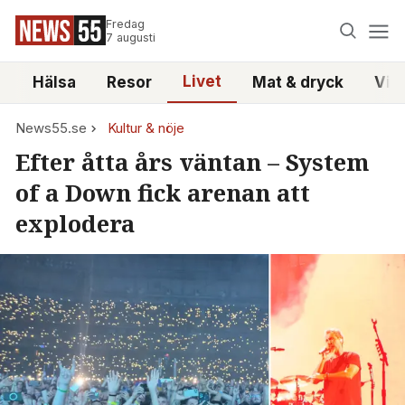
Fredag
7 augusti
Livet
i
Hälsa
Resor
Mat & dryck
Vid
News55.se
Kultur & nöje
Efter åtta års väntan – System
of a Down fick arenan att
explodera