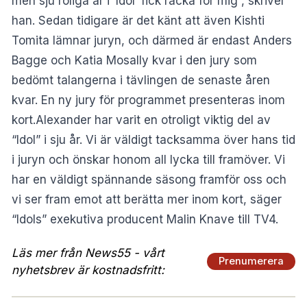
men sju roliga år i ‘Idol’ fick räcka för mig”, skriver
han. Sedan tidigare är det känt att även Kishti
Tomita lämnar juryn, och därmed är endast Anders
Bagge och Katia Mosally kvar i den jury som
bedömt talangerna i tävlingen de senaste åren
kvar. En ny jury för programmet presenteras inom
kort.Alexander har varit en otroligt viktig del av
“Idol” i sju år. Vi är väldigt tacksamma över hans tid
i juryn och önskar honom all lycka till framöver. Vi
har en väldigt spännande säsong framför oss och
vi ser fram emot att berätta mer inom kort, säger
“Idols” exekutiva producent Malin Knave till TV4.
Läs mer från News55 - vårt
Prenumerera
nyhetsbrev är kostnadsfritt: