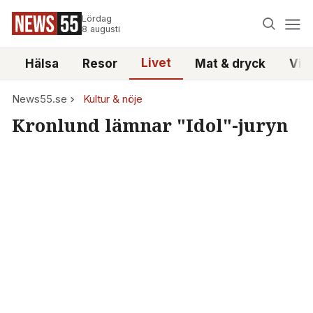
Lördag
8 augusti
Livet
i
Hälsa
Resor
Mat & dryck
Vid
News55.se
Kultur & nöje
Kronlund lämnar "Idol"-juryn