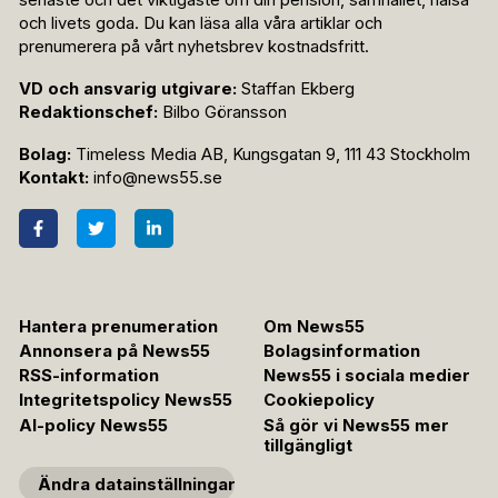
senaste och det viktigaste om din pension, samhället, hälsa
och livets goda. Du kan läsa alla våra artiklar och
prenumerera på vårt nyhetsbrev kostnadsfritt.
VD och ansvarig utgivare:
Staffan Ekberg
Redaktionschef:
Bilbo Göransson
Bolag:
Timeless Media AB, Kungsgatan 9, 111 43 Stockholm
Kontakt:
info@news55.se
Hantera prenumeration
Om News55
Annonsera på News55
Bolagsinformation
RSS-information
News55 i sociala medier
Integritetspolicy News55
Cookiepolicy
AI-policy News55
Så gör vi News55 mer
tillgängligt
Ändra datainställningar