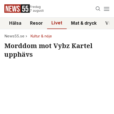
Fredag
7 augusti
Livet
i
Hälsa
Resor
Mat & dryck
Vid
News55.se
Kultur & nöje
Morddom mot Vybz Kartel
upphävs