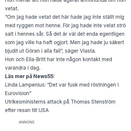
Hon menar att hon hade agerat annorlunda om hon
vetat.
“Om jag hade vetat det här hade jag inte ställt mig
med ryggen mot henne. För jag hade inte velat strö
salt i hennes sår. Så det är väl det enda egentligen
som jag ville ha haft ogjort. Men jag hade ju säkert
bjudit ut Göran i alla fall”, säger Vlasta.
Hon och Ella-Britt har inte någon kontakt med
varandra i dag.
Läs mer på News55:
Linda Lampenius: “Det var fusk med röstningen i
Eurovision”
Utrikesministerns attack på Thomas Stenström
efter resan till USA
ANNONS