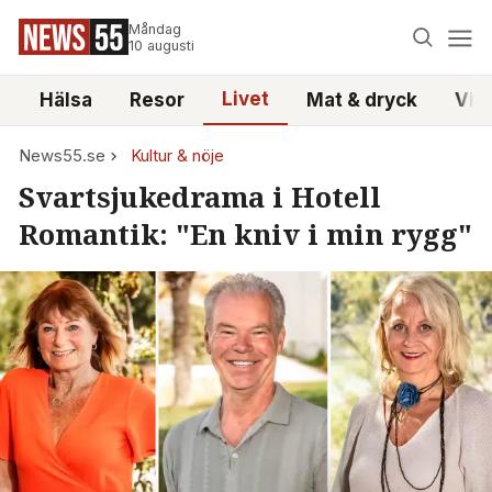
Måndag
10 augusti
Livet
i
Hälsa
Resor
Mat & dryck
Vid
News55.se
Kultur & nöje
Svartsjukedrama i Hotell
Romantik: "En kniv i min rygg"