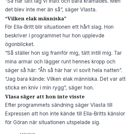
“Så här tätt låg vi inatt och bara kramades. Men
det blev inte mer än så”, säger Vlasta.
“Vilken elak människa”
För Ella-Britt blir situationen ett hårt slag. Hon
beskriver i programmet hur hon upplevde
ögonblicket.
“Så ställer hon sig framför mig, tätt intill mig. Tar
mina armar och lägger runt hennes kropp och
säger så här: ”Åh så här har vi sovit hela natten”.
“Jag bara kände: Vilken elak människa. Det var att
sticka en kniv i min rygg”, säger hon.
Vlasa säger att hon inte visste
Efter programmets sändning säger Vlasta
till
Expressen
att hon inte kände till Ella-Britts känslor
för Göran när situationen utspelade sig.