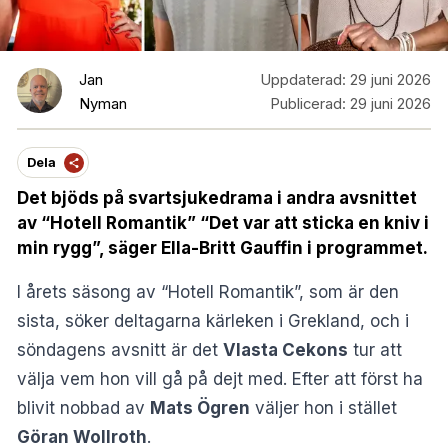
Jan
Uppdaterad:
29 juni 2026
Nyman
Publicerad:
29 juni 2026
Dela
Det bjöds på svartsjukedrama i andra avsnittet
av “Hotell Romantik” “Det var att sticka en kniv i
min rygg”, säger Ella-Britt Gauffin i programmet.
I årets säsong av “Hotell Romantik”, som är den
sista, söker deltagarna kärleken i Grekland, och i
söndagens avsnitt är det
Vlasta Cekons
tur att
välja vem hon vill gå på dejt med. Efter att först ha
blivit nobbad av
Mats Ögren
väljer hon i stället
Göran Wollroth
.