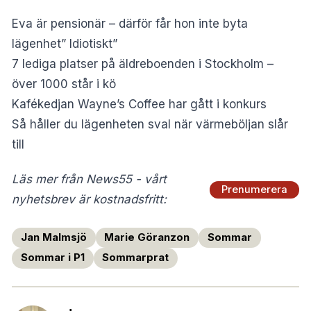
Eva är pensionär – därför får hon inte byta
lägenhet” Idiotiskt”
7 lediga platser på äldreboenden i Stockholm –
över 1000 står i kö
Kafékedjan Wayne’s Coffee har gått i konkurs
Så håller du lägenheten sval när värmeböljan slår
till
Läs mer från News55 - vårt
Prenumerera
nyhetsbrev är kostnadsfritt:
Jan Malmsjö
Marie Göranzon
Sommar
Sommar i P1
Sommarprat