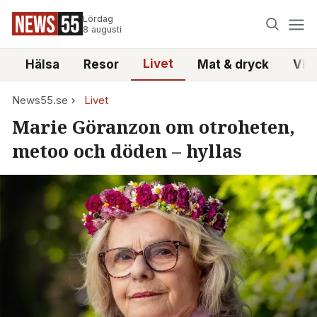
Lördag
8 augusti
Livet
i
Hälsa
Resor
Mat & dryck
Vid
News55.se
Livet
Marie Göranzon om otroheten,
metoo och döden – hyllas