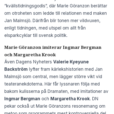
”kvällstidningsgodis”, där Marie Göranzon berättar
om otroheten som ledde till relationen med maken
Jan Malmsjö. Därifrån blir tonen mer vildvuxen,
enligt tidningen, med utspel om allt från
elsparkcyklar till svensk politik.
Marie Göranzon imiterar Ingmar Bergman
och Margaretha Krook
Även
Dagens Nyheters
Valerie Kyeyune
Backström
lyfter fram kärlekshistorien med Jan
Malmsjö som central, men lägger större vikt vid
teateranekdoterna. Här får lyssnaren följa med
bakom kulisserna på Dramaten, med imitationer av
Ingmar Bergman
och
Margaretha Krook
. DN
pekar också ut Marie Göranzons resonemang om
metoo som programmets mest kontroversiella del.