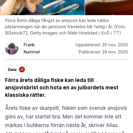
Förra årets dåliga fångst av ansjovis kan leda rubba
julstämningen när din janssons frestelse blir fattig i år. (Foto:
BGstock72, Getty Images och Malin Hoelstad / SvD / TT)
Frank
Uppdaterad:
20 nov. 2025
Kummel
Publicerad:
20 nov. 2025
Dela
Förra årets dåliga fiske kan leda till
ansjovisbrist och hota en av julbordets mest
klassiska rätter.
Årets fiske av skarpsill, fisken som svensk ansjovis
görs av, har startat bra. Men det kommer inte att
märkas i butikerna förrän nästa år, skriver
Allas
.