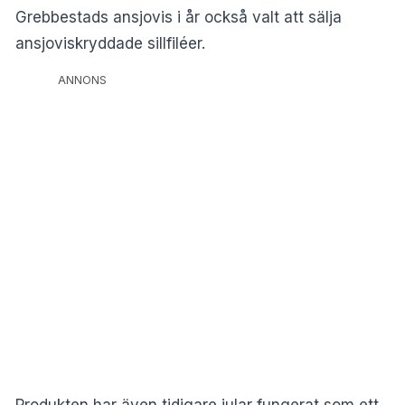
Grebbestads ansjovis i år också valt att sälja
ansjoviskryddade sillfiléer.
ANNONS
Produkten har även tidigare jular fungerat som ett