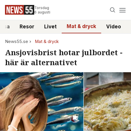
Torsdag
6 augusti
Mat & dryck
älsa
Resor
Livet
Video
News55.se
Mat & dryck
Ansjovisbrist hotar julbordet -
här är alternativet