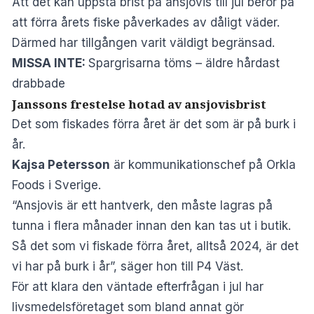
Att det kan uppstå brist på ansjovis till jul beror på
att förra årets fiske påverkades av dåligt väder.
Därmed har tillgången varit väldigt begränsad.
MISSA INTE:
Spargrisarna töms – äldre hårdast
drabbade
Janssons frestelse hotad av ansjovisbrist
Det som fiskades förra året är det som är på burk i
år.
Kajsa Petersson
är kommunikationschef på Orkla
Foods i Sverige.
“Ansjovis är ett hantverk, den måste lagras på
tunna i flera månader innan den kan tas ut i butik.
Så det som vi fiskade förra året, alltså 2024, är det
vi har på burk i år”, säger hon till
P4 Väst
.
För att klara den väntade efterfrågan i jul har
livsmedelsföretaget som bland annat gör