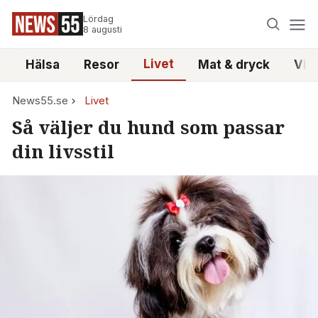
Lördag
8 augusti
Livet
i
Hälsa
Resor
Mat & dryck
Vid
News55.se
Livet
Så väljer du hund som passar
din livsstil