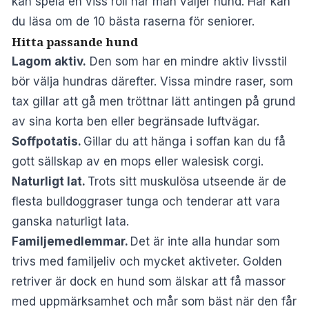
kan spela en viss roll när man väljer hund.
Här
kan
du läsa om de 10 bästa raserna för seniorer.
Hitta passande hund
Lagom aktiv.
Den som har en mindre aktiv livsstil
bör välja hundras därefter. Vissa mindre raser, som
tax gillar att gå men tröttnar lätt antingen på grund
av sina korta ben eller begränsade luftvägar.
Soffpotatis.
Gillar du att hänga i soffan kan du få
gott sällskap av en mops eller walesisk corgi.
Naturligt lat.
Trots sitt muskulösa utseende är de
flesta bulldoggraser tunga och tenderar att vara
ganska naturligt lata.
Familjemedlemmar.
Det är inte alla hundar som
trivs med familjeliv och mycket aktiveter. Golden
retriver är dock en hund som älskar att få massor
med uppmärksamhet och mår som bäst när den får