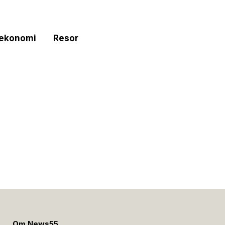
tekonomi
Resor
e
Om News55