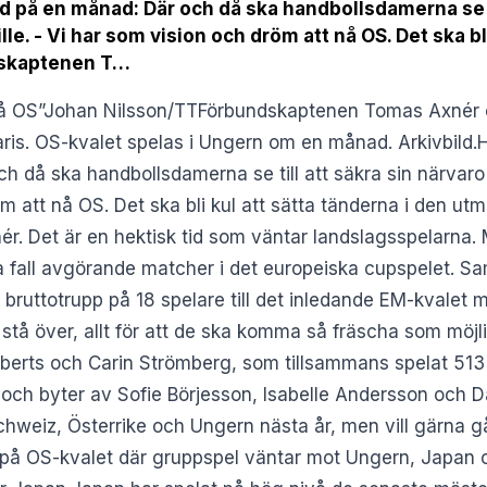
på en månad: Där och då ska handbollsdamerna se til
le. - Vi har som vision och dröm att nå OS. Det ska bli
dskaptenen T…
nå OS”Johan Nilsson/TTFörbundskaptenen Tomas Axnér o
 Paris. OS-kvalet spelas i Ungern om en månad. Arkivbil
 då ska handbollsdamerna se till att säkra sin närvaro
öm att nå OS. Det ska bli kul att sätta tänderna i den u
. Det är en hektisk tid som väntar landslagsspelarna. 
ssa fall avgörande matcher i det europeiska cupspelet. S
bruttotrupp på 18 spelare till det inledande EM-kvalet 
stå över, allt för att de ska komma så fräscha som möjli
erts och Carin Strömberg, som tillsammans spelat 513
 och byter av Sofie Börjesson, Isabelle Andersson och D
Schweiz, Österrike och Ungern nästa år, men vill gärna g
r på OS-kvalet där gruppspel väntar mot Ungern, Japan