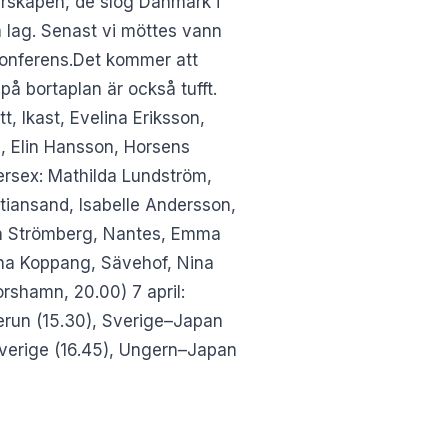
erskapen, de slog Danmark i
 lag. Senast vi möttes vann
konferens.Det kommer att
 på bortaplan är också tufft.
, Ikast, Evelina Eriksson,
u, Elin Hansson, Horsens
gersex: Mathilda Lundström,
tiansand, Isabelle Andersson,
arin Strömberg, Nantes, Emma
ina Koppang, Sävehof, Nina
rshamn, 20.00) 7 april:
erun (15.30), Sverige–Japan
Sverige (16.45), Ungern–Japan