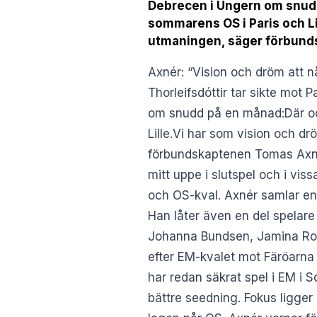
Debrecen i Ungern om snudd 
sommarens OS i Paris och Lil
utmaningen, säger förbun
Axnér: “Vision och dröm att 
Thorleifsdóttir tar sikte mot
om snudd på en månad:Där och
Lille.Vi har som vision och dr
förbundskaptenen Tomas Axnér
mitt uppe i slutspel och i vi
och OS-kval. Axnér samlar en 
Han låter även en del spelare 
Johanna Bundsen, Jamina Rob
efter EM-kvalet mot Färöarna
har redan säkrat spel i EM i 
bättre seedning. Fokus ligge