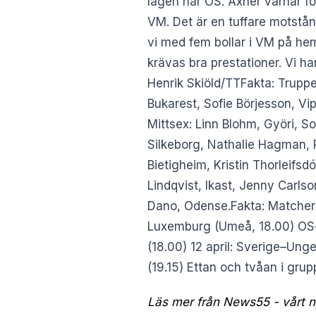
lagen når OS. Axnér varnar f
VM. Det är en tuffare motstå
vi med fem bollar i VM på he
krävas bra prestationer. Vi har
Henrik Skiöld/TTFakta: Truppe
Bukarest, Sofie Börjesson, Vi
Mittsex: Linn Blohm, Györi, S
Silkeborg, Nathalie Hagman, 
Bietigheim, Kristin Thorleifs
Lindqvist, Ikast, Jenny Carl
Dano, Odense.Fakta: Matcherna
Luxemburg (Umeå, 18.00) OS-k
(18.00) 12 april: Sverige–Un
(19.15) Ettan och tvåan i grup
Läs mer från News55 - vårt ny