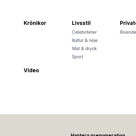
Krönikor
Livsstil
Priva
Celebriteter
Boend
Kultur & nöje
Mat & dryck
Sport
Video
Hantera prenumeration