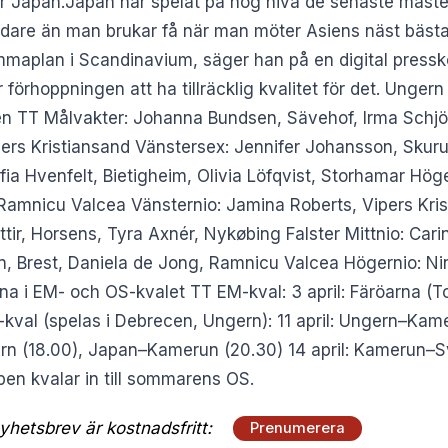
ör Japan.Japan har spelat på hög nivå de senaste mäst
ndare än man brukar få när man möter Asiens näst bästa
mmaplan i Scandinavium, säger han på en digital press
 förhoppningen att ha tillräcklig kvalitet för det. Ungern
n TT Målvakter: Johanna Bundsen, Sävehof, Irma Schjött
pers Kristiansand Vänstersex: Jennifer Johansson, Skur
ofia Hvenfelt, Bietigheim, Olivia Löfqvist, Storhamar Hö
Ramnicu Valcea Vänsternio: Jamina Roberts, Vipers Kris
dóttir, Horsens, Tyra Axnér, Nykøbing Falster Mittnio: C
son, Brest, Daniela de Jong, Ramnicu Valcea Högernio: N
 i EM- och OS-kvalet TT EM-kval: 3 april: Färöarna (To
val (spelas i Debrecen, Ungern): 11 april: Ungern–Kam
gern (18.00), Japan–Kamerun (20.30) 14 april: Kamerun–
pen kvalar in till sommarens OS.
hetsbrev är kostnadsfritt:
Prenumerera