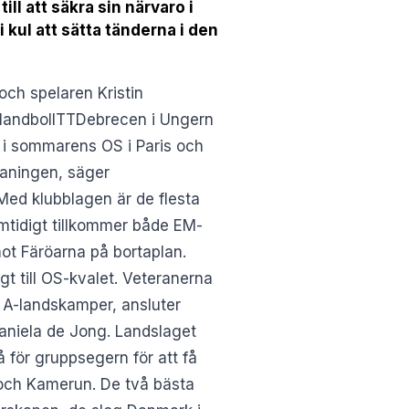
l att säkra sin närvaro i
 kul att sätta tänderna i den
ch spelaren Kristin
d.HandbollTTDebrecen i Ungern
 i sommarens OS i Paris och
tmaningen, säger
Med klubblagen är de flesta
amtidigt tillkommer både EM-
mot Färöarna på bortaplan.
gt till OS-kvalet. Veteranerna
 A-landskamper, ansluter
aniela de Jong. Landslaget
å för gruppsegern för att få
 och Kamerun. De två bästa