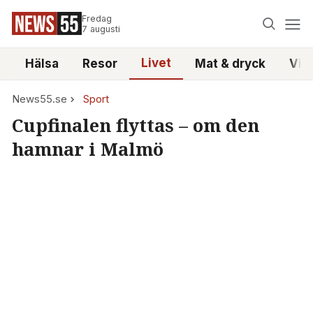
Fredag
7 augusti
Livet
i
Hälsa
Resor
Mat & dryck
Vid
News55.se
Sport
Cupfinalen flyttas – om den
hamnar i Malmö