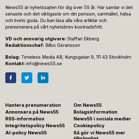
News55 är nyhetssajten för dig över 55 år. Här samlar vi det
senaste och det viktigaste om din pension, samhället, hälsa
och livets goda. Du kan läsa alla våra artiklar och
prenumerera på vårt nyhetsbrev kostnadsfritt.
VD och ansvarig utgivare:
Staffan Ekberg
Redaktionschef:
Bilbo Göransson
Bolag:
Timeless Media AB, Kungsgatan 9, 111 43 Stockholm
Kontakt:
info@news55.se
Hantera prenumeration
Om News55
Annonsera på News55
Bolagsinformation
RSS-information
News55 i sociala medier
Integritetspolicy News55
Cookiepolicy
AI-policy News55
Så gör vi News55 mer
tillgängligt