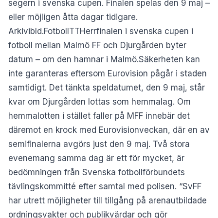
segern i svenska cupen. Finalen spelas den 9 maj –
eller möjligen åtta dagar tidigare.
Arkivibld.FotbollTTHerrfinalen i svenska cupen i
fotboll mellan Malmö FF och Djurgården byter
datum – om den hamnar i Malmö.Säkerheten kan
inte garanteras eftersom Eurovision pågår i staden
samtidigt. Det tänkta speldatumet, den 9 maj, står
kvar om Djurgården lottas som hemmalag. Om
hemmalotten i stället faller på MFF innebär det
däremot en krock med Eurovisionveckan, där en av
semifinalerna avgörs just den 9 maj. Två stora
evenemang samma dag är ett för mycket, är
bedömningen från Svenska fotbollförbundets
tävlingskommitté efter samtal med polisen. “SvFF
har utrett möjligheter till tillgång på arenautbildade
ordningsvakter och publikvärdar och gör