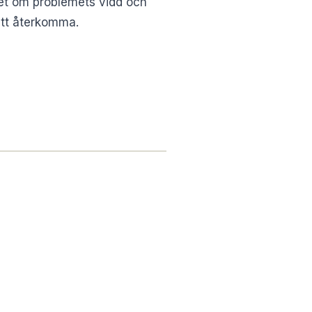
het om problemets vidd och
tt återkomma.