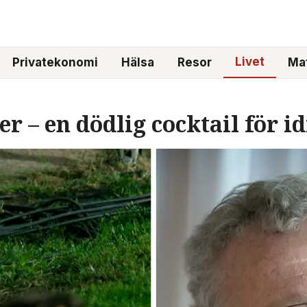
Livet
Privatekonomi
Hälsa
Resor
Mat
r – en dödlig cocktail för i