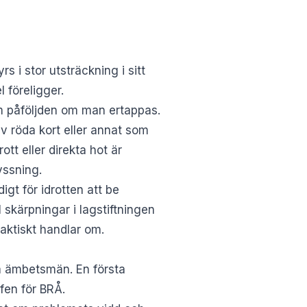
s i stor utsträckning i sitt
 föreligger.
om påföljden om man ertappas.
 röda kort eller annat som
tt eller direkta hot är
yssning.
gt för idrotten att be
 skärpningar i lagstiftningen
aktiskt handlar om.
da ämbetsmän. En första
fen för BRÅ.