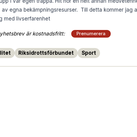
 upp i vår egen trappa. Hit hör en helt annan medveten
av egna bekämpningsresurser. Till detta kommer jag a
ig med livserfarenhet
hetsbrev är kostnadsfritt:
Prenumerera
litet
Riksidrottsförbundet
Sport