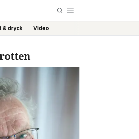
 & dryck
Video
drotten