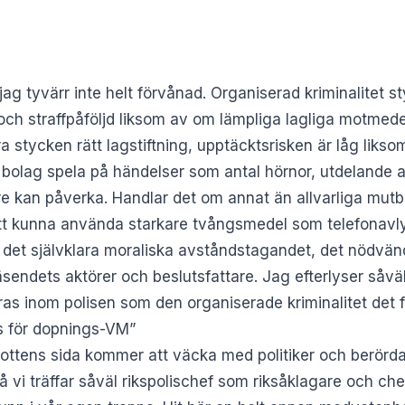
g tyvärr inte helt förvånad. Organiserad kriminalitet styr
och straffpåföljd liksom av om lämpliga lagliga motmedel
a stycken rätt lagstiftning, upptäcktsrisken är låg liks
olag spela på händelser som antal hörnor, utdelande av
e kan påverka. Handlar det om annat än allvarliga mutbro
r att kunna använda starkare tvångsmedel som telefonavl
 det självklara moraliska avståndstagandet, det nödvändi
sendets aktörer och beslutsfattare. Jag efterlyser såväl
s inom polisen som den organiserade kriminalitet det f
s för dopnings-VM”
drottens sida kommer att väcka med politiker och berör
å vi träffar såväl rikspolischef som riksåklagare och che