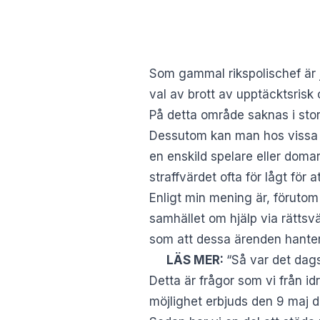
Som gammal rikspolischef är ja
val av brott av upptäcktsrisk 
På detta område saknas i stor
Dessutom kan man hos vissa b
en enskild spelare eller domar
straffvärdet ofta för lågt fö
Enligt min mening är, förutom
samhället om hjälp via rättsvä
som att dessa ärenden hantera
LÄS MER:
“Så var det dag
Detta är frågor som vi från i
möjlighet erbjuds den 9 maj d