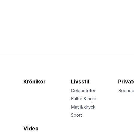
Krönikor
Livsstil
Priva
Celebriteter
Boend
Kultur & nöje
Mat & dryck
Sport
Video