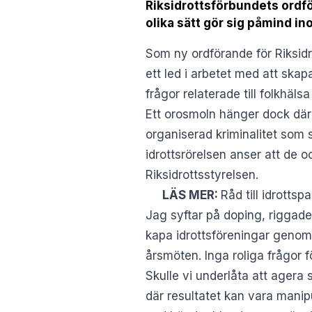
Riksidrottsförbundets ordf
olika sätt gör sig påmind in
Som ny ordförande för Riksidr
ett led i arbetet med att skapa
frågor relaterade till folkhäl
Ett orosmoln hänger dock där
organiserad kriminalitet som 
idrottsrörelsen anser att de 
Riksidrottsstyrelsen.
LÄS MER:
Råd till idrotts
Jag syftar på doping, riggad
kapa idrottsföreningar genom a
årsmöten. Inga roliga frågor f
Skulle vi underlåta att agera 
där resultatet kan vara manip