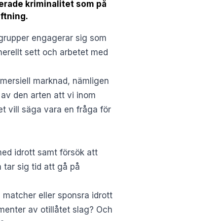
erade kriminalitet som på
ftning.
a grupper engagerar sig som
enerellt sett och arbetet med
mmersiell marknad, nämligen
av den arten att vi inom
 vill säga vara en fråga för
d idrott samt försök att
tar sig tid att gå på
e matcher eller sponsra idrott
menter av otillåtet slag? Och