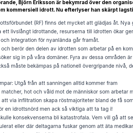
örande, Björn Eriksson är bekymrad över den organis
om kommersiell idrott. Nu efterlyser han skärpt lagsti
ottsförbundet (RF) finns det mycket att glädjas åt. Ny
 ett livslångt idrottande, resurserna till idrotten ökar g
sa och integration för nyanlända går framåt.
 och berör den delen av idrotten som arbetar på en ko
söker sig in på våra domäner. Fyra av dessa områden är 
också måste bekämpas på nationell övergripande nivå, det
pampar: Utgå från att sanningen alltid kommer fram
e matcher, hot och våld mot de människor som arbetar me
tt via infiltration skapa röstmajoriteter bland de få som 
ör en idrottsnörd men ack så viktiga att ta tag i!
skulle konsekvenserna bli katastrofala. Vem vill gå att s
ulerat eller där deltagarna fuskar genom att äta medika