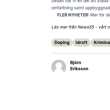
Sedan har vi en del att städa
omfattning samt uppbyggnad 
FLER NYHETER:
Mer för d
Läs mer från News55 - vårt ny
Doping
Idrott
Krimina
Björn
Eriksson