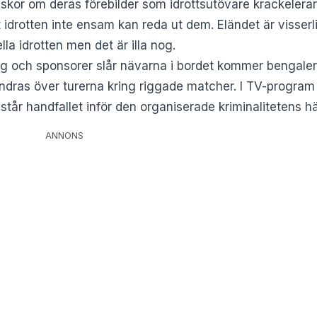
kor om deras förebilder som idrottsutövare krackelera
idrotten inte ensam kan reda ut dem. Eländet är visserli
a idrotten men det är illa nog.
lag och sponsorer slår nävarna i bordet kommer bengaler
ndras över turerna kring riggade matcher. I TV-progr
 står handfallet inför den organiserade kriminalitetens hä
ANNONS