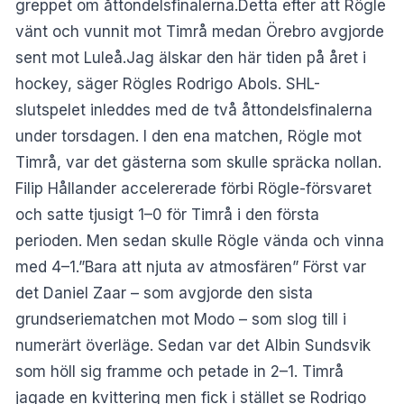
greppet om åttondelsfinalerna.Detta efter att Rögle
vänt och vunnit mot Timrå medan Örebro avgjorde
sent mot Luleå.Jag älskar den här tiden på året i
hockey, säger Rögles Rodrigo Abols. SHL-
slutspelet inleddes med de två åttondelsfinalerna
under torsdagen. I den ena matchen, Rögle mot
Timrå, var det gästerna som skulle spräcka nollan.
Filip Hållander accelererade förbi Rögle-försvaret
och satte tjusigt 1–0 för Timrå i den första
perioden. Men sedan skulle Rögle vända och vinna
med 4–1.”Bara att njuta av atmosfären” Först var
det Daniel Zaar – som avgjorde den sista
grundseriematchen mot Modo – som slog till i
numerärt överläge. Sedan var det Albin Sundsvik
som höll sig framme och petade in 2–1. Timrå
jagade en kvittering men fick i stället se Rodrigo