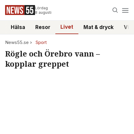
Lördag
8 augusti
Livet
i
Hälsa
Resor
Mat & dryck
Vid
News55.se
Sport
Rögle och Örebro vann –
kopplar greppet