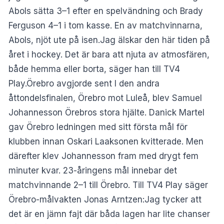
Abols sätta 3–1 efter en spelvändning och Brady
Ferguson 4–1 i tom kasse. En av matchvinnarna,
Abols, njöt ute på isen.Jag älskar den här tiden på
året i hockey. Det är bara att njuta av atmosfären,
både hemma eller borta, säger han till TV4
Play.Örebro avgjorde sent I den andra
åttondelsfinalen, Örebro mot Luleå, blev Samuel
Johannesson Örebros stora hjälte. Danick Martel
gav Örebro ledningen med sitt första mål för
klubben innan Oskari Laaksonen kvitterade. Men
därefter klev Johannesson fram med drygt fem
minuter kvar. 23-åringens mål innebar det
matchvinnande 2–1 till Örebro. Till TV4 Play säger
Örebro-målvakten Jonas Arntzen:Jag tycker att
det är en jämn fajt där båda lagen har lite chanser