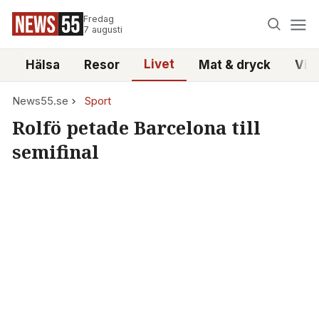
Fredag
7 augusti
Livet
i
Hälsa
Resor
Mat & dryck
Vid
News55.se
Sport
Rolfö petade Barcelona till
semifinal