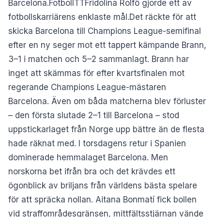
Barcelona.FotbollTTFridolina Rolfö gjorde ett av
fotbollskarriärens enklaste mål.Det räckte för att
skicka Barcelona till Champions League-semifinal
efter en ny seger mot ett tappert kämpande Brann,
3–1 i matchen och 5–2 sammanlagt. Brann har
inget att skämmas för efter kvartsfinalen mot
regerande Champions League-mästaren
Barcelona. Även om båda matcherna blev förluster
– den första slutade 2–1 till Barcelona – stod
uppstickarlaget från Norge upp bättre än de flesta
hade räknat med. I torsdagens retur i Spanien
dominerade hemmalaget Barcelona. Men
norskorna bet ifrån bra och det krävdes ett
ögonblick av briljans från världens bästa spelare
för att spräcka nollan. Aitana Bonmatí fick bollen
vid straffområdesgränsen, mittfältsstjärnan vände