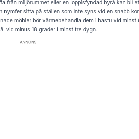
offa från miljörummet eller en loppisfyndad byrå kan bli
 nymfer sitta på ställen som inte syns vid en snabb kon
gnade möbler bör värmebehandla dem i bastu vid minst 6
ål vid minus 18 grader i minst tre dygn.
ANNONS