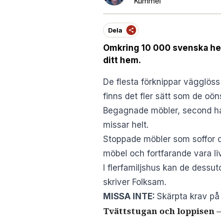
Kummel
Dela
Omkring 10 000 svenska hem 
ditt hem.
De flesta förknippar vägglös
finns det fler sätt som de oön
Begagnade möbler, second ha
missar helt.
Stoppade möbler som soffor och 
möbel och fortfarande vara li
I flerfamiljshus kan de dess
skriver
Folksam
.
MISSA INTE:
Skärpta krav på 
Tvättstugan och loppisen –