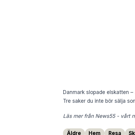
Danmark slopade elskatten –
Tre saker du inte bör sälja s
Läs mer från News55 - vårt ny
Äldre
Hem
Resa
Sk