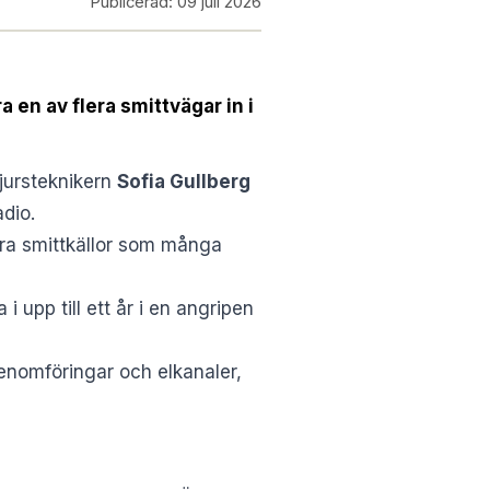
Publicerad:
09 juli 2026
a en av flera smittvägar
in i
jursteknikern
Sofia Gullberg
adio
.
ra smittkällor som många
i upp till ett år i en angripen
enomföringar och elkanaler,