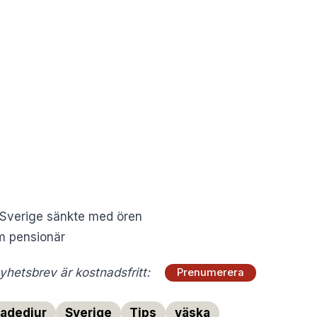
 Sverige sänkte med ören
om pensionär
hetsbrev är kostnadsfritt:
Prenumerera
adedjur
Sverige
Tips
väska