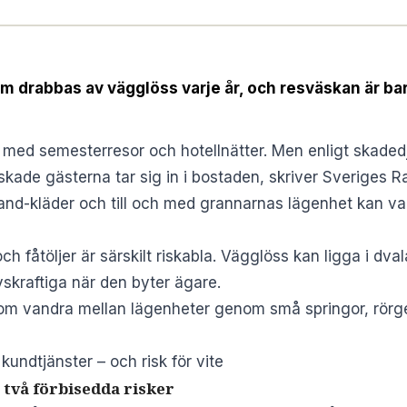
drabbas av vägglöss varje år, och resväskan är bar
s med semesterresor och hotellnätter. Men enligt skaded
skade gästerna tar sig in i bostaden, skriver
Sveriges R
nd-kläder och till och med grannarnas lägenhet kan va
fåtöljer är särskilt riskabla. Vägglöss kan ligga i dvala 
vskraftiga när den byter ägare.
utom vandra mellan lägenheter genom små springor, rörg
kundtjänster – och risk för vite
 två förbisedda risker