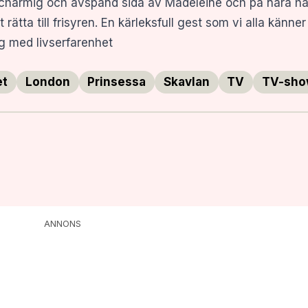
h charmig och avspänd sida av Madeleine och på nära hå
rätta till frisyren. En kärleksfull gest som vi alla känner 
ig med livserfarenhet
et
London
Prinsessa
Skavlan
TV
TV-sho
ANNONS