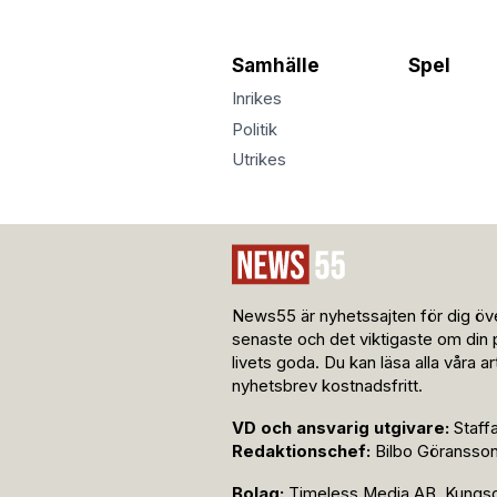
Samhälle
Spel
Inrikes
Politik
Utrikes
News55 är nyhetssajten för dig öve
senaste och det viktigaste om din 
livets goda. Du kan läsa alla våra a
nyhetsbrev kostnadsfritt.
VD och ansvarig utgivare:
Staff
Redaktionschef:
Bilbo Göransso
Bolag:
Timeless Media AB, Kungsga