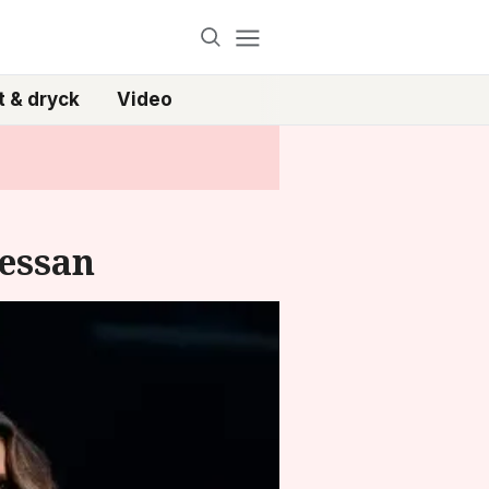
 & dryck
Video
sessan