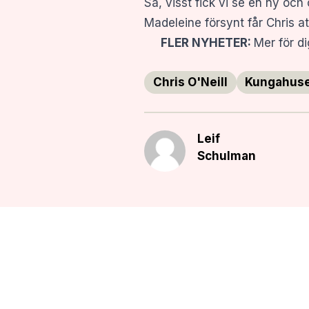
Så, visst fick vi se en ny oc
Madeleine försynt får Chris att 
FLER NYHETER:
Mer för d
Chris O'Neill
Kungahus
Leif
Schulman