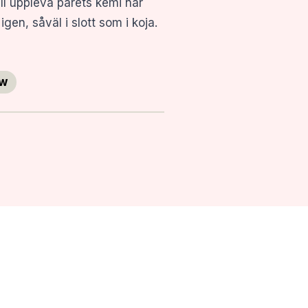
ll uppleva parets kemi när
igen, såväl i slott som i koja.
w