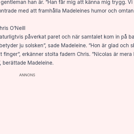
entleman han är. ”Han får mig att känna mig trygg. Vi 
 kontrade med att framhålla Madeleines humor och omtan
hris O’Neill
 naturligtvis påverkat paret och när samtalet kom in på b
betyder ju solsken”, sade Madeleine. ”Hon är glad och skr
t finger”, erkänner stolta fadern Chris. ”Nicolas är mera 
”, berättade Madeleine.
ANNONS