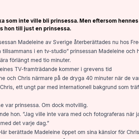
cka som inte ville bli prinsessa. Men eftersom henn
hon till just en prinsessa.
sessan Madeleine av Sverige återberättades nu hos Fred
n tillsammans i en tv-studio” prinsessan Madeleine och
l ära förlängt med tio minuter.
eines TV-framträdande kommer i grevens tid
ine och Chris närmare på de dryga 40 minuter när de var 
ris, ett ungt par med internationell bakgrund som träffa
ne var prinsessa. Om dock motvillig.
nde hon. ”Jag ville inte vara med och fotograferas när jag
med det varje dag.”
Här berättade Madeleine öppet om sina känslor för Chri