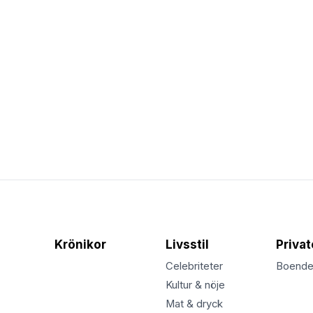
Krönikor
Livsstil
Priva
Celebriteter
Boend
Kultur & nöje
Mat & dryck