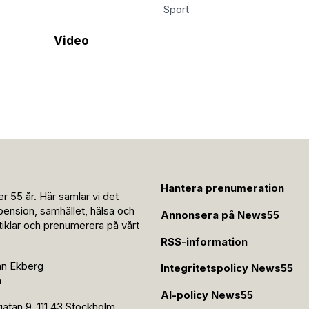
Sport
Video
Hantera prenumeration
r 55 år. Här samlar vi det
pension, samhället, hälsa och
Annonsera på News55
rtiklar och prenumerera på vårt
RSS-information
an Ekberg
Integritetspolicy News55
n
AI-policy News55
tan 9, 111 43 Stockholm