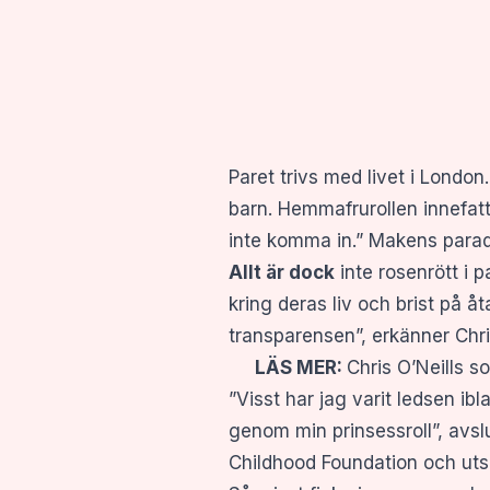
Paret trivs med livet i Londo
barn. Hemmafrurollen innefatta
inte komma in.” Makens parad
Allt är dock
inte rosenrött i p
kring deras liv och brist på 
transparensen”, erkänner Chri
LÄS MER:
Chris O’Neills s
”Visst har jag varit ledsen ib
genom min prinsessroll”, avsl
Childhood Foundation och uts