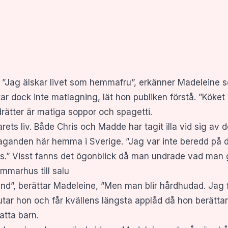
n. ”Jag älskar livet som hemmafru”, erkänner Madeleine s
r dock inte matlagning, lät hon publiken förstå. ”Köket 
rätter är matiga soppor och spagetti.
arets liv. Både Chris och Madde har tagit illa vid sig av 
åtaganden här hemma i Sverige. ”Jag var inte beredd på
s.” Visst fanns det ögonblick då man undrade vad man ge
ommarhus till salu
land”, berättar Madeleine, ”Men man blir hårdhudad. Jag 
utar hon och får kvällens längsta applåd då hon berätta
atta barn.