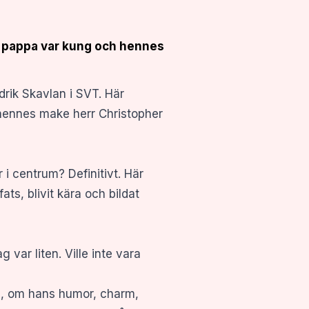
es pappa var kung och hennes
rik Skavlan i SVT. Här
 hennes make herr Christopher
i centrum? Definitivt. Här
ts, blivit kära och bildat
 var liten. Ville inte vara
s, om hans humor, charm,