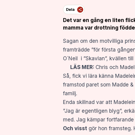
Dela
Det var en
gång en liten fli
mamma var drottning föddes 
Sagan om den motvilliga prin
framträdde ”för första gånge
O´Neil i ”Skavlan”, kvällen til
LÄS MER:
Chris och Madel
Så, fick vi lära känna Madele
framstod paret som Madde & Ch
familj.
Enda skillnad var att Madelei
”Jag är egentligen blyg”, erkä
med. Jag kämpar fortfarande 
Och visst
gör hon framsteg. 