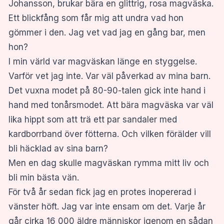
Johansson, brukar bära en glittrig, rosa magväska.
Ett blickfång som får mig att undra vad hon
gömmer i den. Jag vet vad jag en gång bar, men
hon?
I min värld var magväskan länge en styggelse.
Varför vet jag inte. Var väl påverkad av mina barn.
Det vuxna modet på 80-90-talen gick inte hand i
hand med tonårsmodet. Att bära magväska var väl
lika hippt som att trä ett par sandaler med
kardborrband över fötterna. Och vilken förälder vill
bli häcklad av sina barn?
Men en dag skulle magväskan rymma mitt liv och
bli min bästa vän.
För två år sedan fick jag en protes inopererad i
vänster höft. Jag var inte ensam om det. Varje år
går cirka 16 000 äldre människor igenom en sådan