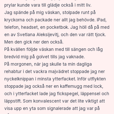
prylar kunde vara till glädje också i mitt liv.
Jag spände på mig väskan, stolpade runt på
kryckorna och packade ner allt jag behövde. iPad,
telefon, headset, en pocketbok. Jag höll då på med
en av Svetlana Aleksijevitj, och den var rätt tjock.
Men den gick ner den också.
På kvällen följde väskan med till sängen och låg
bredvid mig på golvet tills jag vaknade.
På morgonen, när jag skulle ta min dagliga
rehabtur i det
vackra majvädret stoppade jag ner
nyckelknippan i minsta ytterfacket. Inför utflykten
stoppade jag också ner en kaffemugg med lock,
och i ytterfacket lade jag fickspegel, läppensel och
läppstift. Som konvalescent var det lite viktigt att
visa upp en yta som signalerade att jag var på