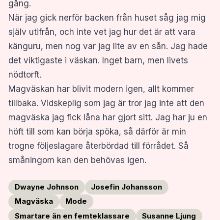
gång.
När jag gick nerför backen från huset såg jag mig
själv utifrån, och inte vet jag hur det är att vara
känguru, men nog var jag lite av en sån. Jag hade
det viktigaste i väskan. Inget barn, men livets
nödtorft.
Magväskan har blivit modern igen, allt kommer
tillbaka. Vidskeplig som jag är tror jag inte att den
magväska jag fick låna har gjort sitt. Jag har ju en
höft till som kan börja spöka, så därför är min
trogne följeslagare återbördad till förrådet. Så
småningom kan den behövas igen.
Dwayne Johnson
Josefin Johansson
Magväska
Mode
Smartare än en femteklassare
Susanne Ljung