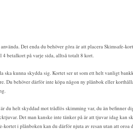
t använda. Det enda du behöver göra är att placera Skimsafe-kor
4 betalkort på varje sida, alltså totalt 8 kort.
lla ska kunna skydda sig. Kortet ser ut som ett helt vanligt bankk
re. Du behöver därför inte köpa någon ny plånbok eller korthåll
ng.
r du helt skyddad mot trådlös skimming var, du än befinner dig.
ktjuvar. Det man kanske inte tänker på är att tjuvar idag kan sk
e-kortet i plånboken kan du därför njuta av resan utan att oroa 