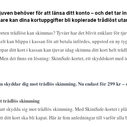
tjuven behöver för att länsa ditt konto – och det tar 
are kan dina kortuppgifter bli kopierade trådlöst uta
orten trådlöst kan skimmas? Tyvärr har det blivit enklare för tjuv
lt kan blippa i kassan för att betala infördes, uppstod en ny t
par ditt kort i kassan kan tjuvar idag skimma ditt kort helt trå
Men det finns en lösning: SkimSafe-kortet, ett skyddskort med
m skyddar dig mot trådlös skimming. Nu endast för 299 kr – o
ot trådlös skimming
årt att skydda sig mot trådlös skimming. Med SkimSafe-kortet i p
tt ditt kort ska bli kapat. Här är fem anledningar till varför alla