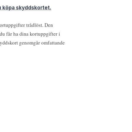
u köpa skyddskortet.
kortuppgifter trådlöst. Den
du får ha dina kortuppgifter i
t skyddskort genomgår omfattande