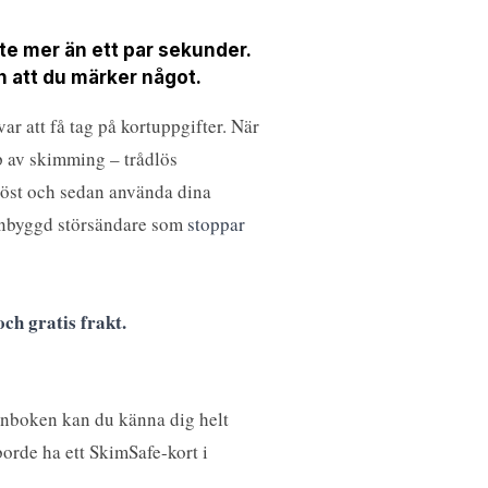
inte mer än ett par sekunder.
n att du märker något.
ar att få tag på kortuppgifter. När
yp av skimming – trådlös
dlöst och sedan använda dina
 inbyggd störsändare som
stoppar
ch gratis frakt.
lånboken kan du känna dig helt
 borde ha ett SkimSafe-kort i