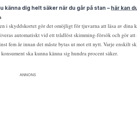
u känna dig helt säker när du går på stan –
här kan d
n
en i skyddskortet gör det omöjligt för tjuvarna att läsa av dina 
iveras automatiskt vid ett trådlöst skimming-försök och gör att 
minst fem år innan det måste bytas ut mot ett nytt. Varje enskil
om konsument ska kunna känna sig hundra procent säker.
ANNONS