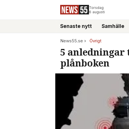
Torsdag
6 augusti
Senaste nytt
Samhälle
News55.se
Övrigt
5 anledningar t
plånboken