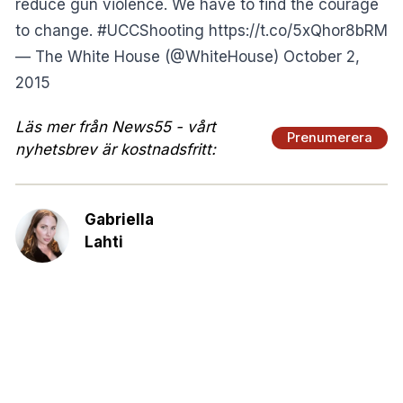
reduce gun violence. We have to find the courage
to change.
#UCCShooting
https://t.co/5xQhor8bRM
— The White House (@WhiteHouse)
October 2,
2015
Läs mer från News55 - vårt
Prenumerera
nyhetsbrev är kostnadsfritt:
Gabriella
Lahti