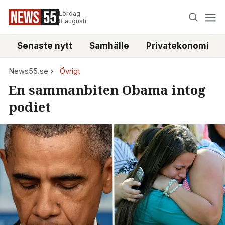
Lördag
8 augusti
Senaste nytt
Samhälle
Privatekonomi
News55.se
Övrigt
En sammanbiten Obama intog
podiet