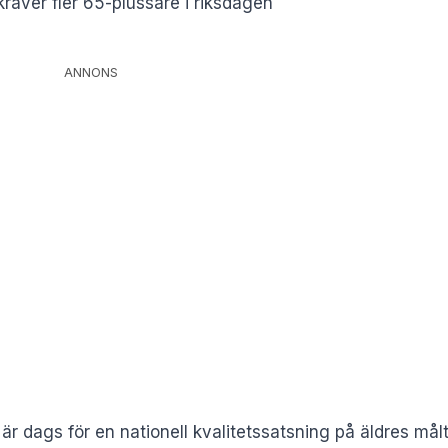
räver fler 65-plussare i riksdagen
ANNONS
är dags för en nationell kvalitetssatsning på äldres målt