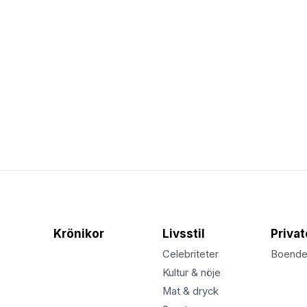
Krönikor
Livsstil
Priva
Celebriteter
Boend
Kultur & nöje
Mat & dryck