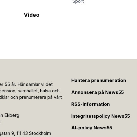
Sport
Video
Hantera prenumeration
r 55 år. Här samlar vi det
pension, samhället, hälsa och
Annonsera på News55
rtiklar och prenumerera på vårt
RSS-information
an Ekberg
Integritetspolicy News55
n
AI-policy News55
tan 9, 111 43 Stockholm