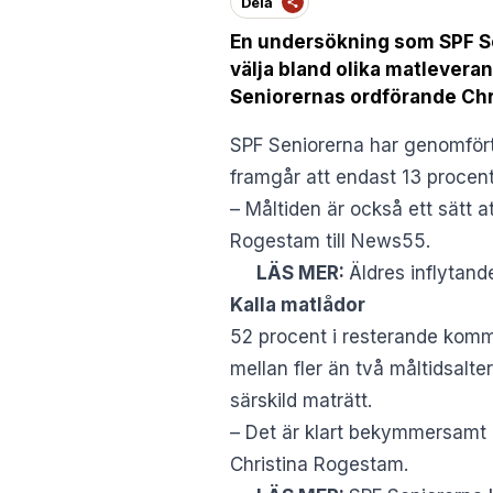
Dela
En undersökning som SPF Sen
välja bland olika matleveran
Seniorernas ordförande Chr
SPF Seniorerna har genomför
framgår att endast 13 procent
– Måltiden är också ett sätt a
Rogestam till News55.
LÄS MER:
Äldres inflytand
Kalla matlådor
52 procent i resterande komm
mellan fler än två måltidsalte
särskild maträtt.
– Det är klart bekymmersamt at
Christina Rogestam.