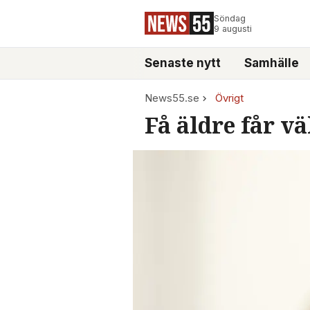
Söndag
9 augusti
Senaste nytt
Samhälle
News55.se
Övrigt
Få äldre får v