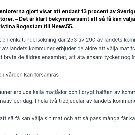
iorerna gjort visar att endast 13 procent av Sveri
törer. – Det är klart bekymmersamt att så få kan välj
istina Rogestam till News55.
t en enkätundersökning där 253 av 290 av landets kom
 av landets kommuner erbjuder de äldre att välja mat frå
tt bryta de äldres ensamhet, att äta ensam tycker nog in
e i vården kan försämras
uner erbjuds kalla matlådor och i drygt hälften av kom
rnativ per dag. I hela två tredjedelar av landets kommun
t så få kan välja sin mat och att så pass många får kall