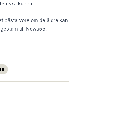
aten ska kunna
et bästa vore om de äldre kan
Rogestam till News55.
na