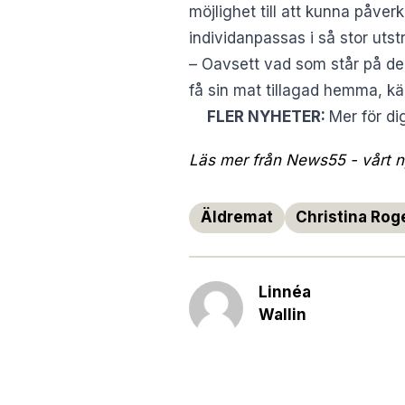
möjlighet till att kunna påve
individanpassas i så stor utst
– Oavsett vad som står på de
få sin mat tillagad hemma, kä
FLER NYHETER:
Mer för di
Läs mer från News55 - vårt ny
Äldremat
Christina Ro
Linnéa
Wallin