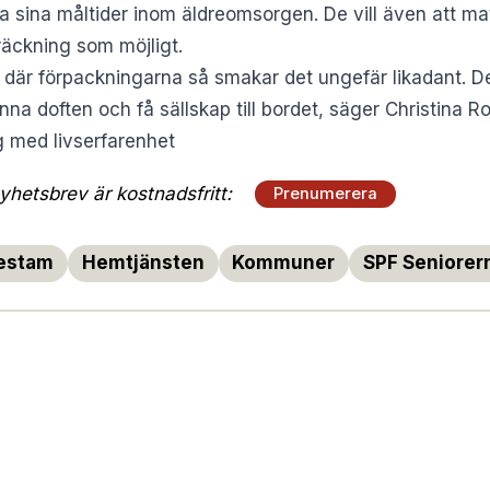
rka sina måltider inom äldreomsorgen. De vill även att m
räckning som möjligt.
 där förpackningarna så smakar det ungefär likadant. D
nna doften och få sällskap till bordet, säger Christina 
g med livserfarenhet
hetsbrev är kostnadsfritt:
Prenumerera
gestam
Hemtjänsten
Kommuner
SPF Seniorer