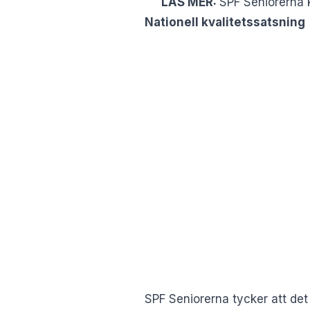
LÄS MER:
SPF Seniorerna k
Nationell kvalitetssatsning
SPF Seniorerna tycker att det 