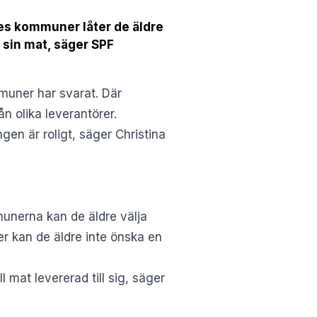
ges kommuner låter de äldre
a sin mat, säger SPF
muner har svarat. Där
n olika leverantörer.
gen är roligt, säger Christina
munerna kan de äldre välja
er kan de äldre inte önska en
 mat levererad till sig, säger