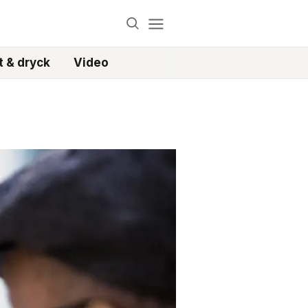
 & dryck
Video