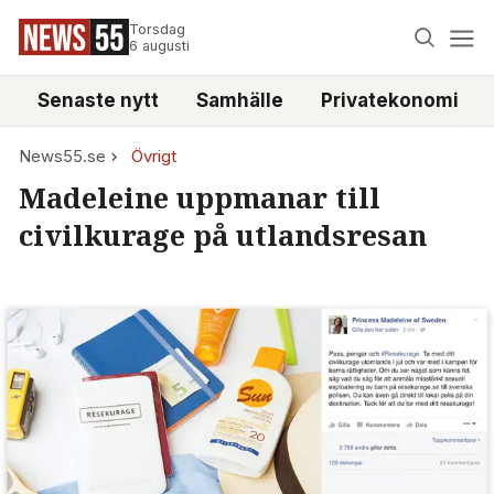
Torsdag
6 augusti
Senaste nytt
Samhälle
Privatekonomi
News55.se
Övrigt
Madeleine uppmanar till
civilkurage på utlandsresan