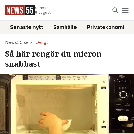
Söndag
9 augusti
Senaste nytt
Samhälle
Privatekonomi
News55.se
Övrigt
Så här rengör du micron
snabbast