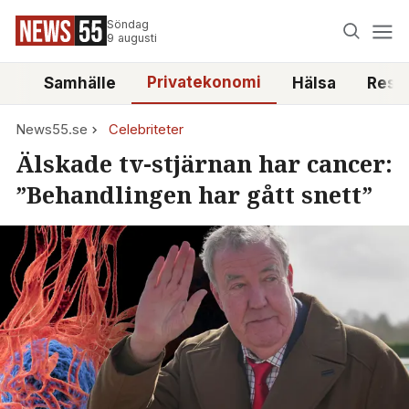
Söndag
9 augusti
Privatekonomi
tt
Samhälle
Hälsa
Reso
News55.se
Celebriteter
Älskade tv-stjärnan har cancer:
”Behandlingen har gått snett”