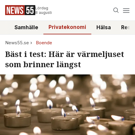
Lördag
8 augusti
Privatekonomi
tt
Samhälle
Hälsa
Reso
News55.se
Boende
Bäst i test: Här är värmeljuset
som brinner längst