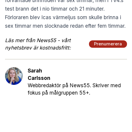
förväntade brinntiden var sex timmar, men i TV4:s
test brann det i nio timmar och 21 minuter.
Förloraren blev Icas värmeljus som skulle brinna i
sex timmar men slocknade redan efter fem timmar.
Läs mer från News55 - vårt
Prenumerera
nyhetsbrev är kostnadsfritt:
Sarah
Carlsson
Webbredaktör på News55. Skriver med
fokus på målgruppen 55+.