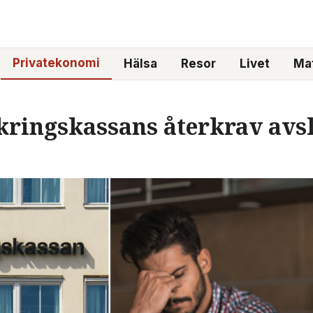
Privatekonomi
Hälsa
Resor
Livet
Mat
kringskassans återkrav avslö