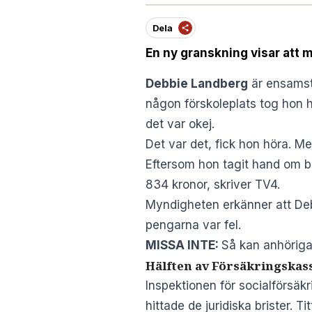
Dela
En ny granskning visar att m
Debbie Landberg
är ensamst
någon förskoleplats tog hon 
det var okej.
Det var det, fick hon höra. M
Eftersom hon tagit hand om b
834 kronor, skriver
TV4
.
Myndigheten erkänner att Deb
pengarna var fel.
MISSA INTE:
Så kan anhöriga 
Hälften av Försäkringskass
Inspektionen för socialförsäk
hittade de juridiska brister. 