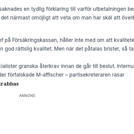
saknades en tydlig förklaring till varför utbetalningen 
 det närmast omöjligt att veta om man har skäl att över
 på Försäkringskassan, håller inte med om att kvalitete
en god rättslig kvalitet. Men när det påtalas brister, så ta
lister granska återkrav innan de går till beslut. Intern
der förfalskade M-affischer – partisekreteraren rasar
drabbas
ANNONS