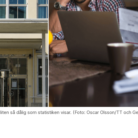
aliten så dålig som statistiken visar. (Foto: Oscar Olsson/TT och 