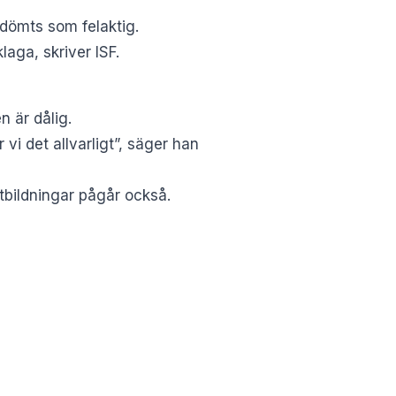
bedömts som felaktig.
klaga, skriver
ISF
.
n är dålig.
r vi det allvarligt”, säger han
utbildningar pågår också.