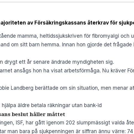
ajoriteten av Försäkringskassans återkrav för sjukpe
ående mamma, heltidssjukskriven för fibromyalgi och ut
hand om sitt barn hemma. Innan hon gjorde det frågade
en drygt ett år senare ändrade myndigheten sig.
arnet ansågs hon ha visat arbetsförmåga. Nu kräver För
bie Landberg berättade om sin situation, men menar att
hjälpa äldre betala räkningar utan bank-id
ans beslut håller måttet
ringen, ISF, har gått igenom 202 slumpmässigt valda åter
Tittar man bara på sjukpenningen är siffran ännu värre: 74