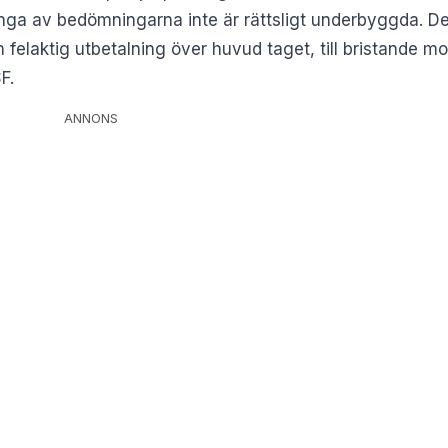
nga av bedömningarna inte är rättsligt underbyggda. Det 
en felaktig utbetalning över huvud taget, till bristande m
F.
ANNONS