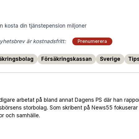
an kosta din tjänstepension miljoner
hetsbrev är kostnadsfritt:
Prenumerera
äkringsbolag
Försäkringskassan
Sverige
Tip
digare arbetat på bland annat Dagens PS där han rapp
sbörsens storbolag. Som skribent på News55 fokuserar
or och samhälle.