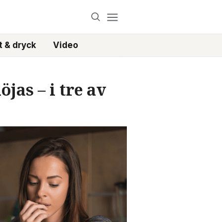
 & dryck
Video
jas – i tre av