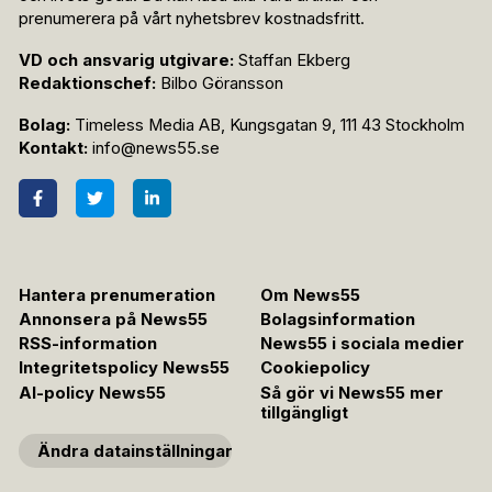
prenumerera på vårt nyhetsbrev kostnadsfritt.
VD och ansvarig utgivare:
Staffan Ekberg
Redaktionschef:
Bilbo Göransson
Bolag:
Timeless Media AB, Kungsgatan 9, 111 43 Stockholm
Kontakt:
info@news55.se
Hantera prenumeration
Om News55
Annonsera på News55
Bolagsinformation
RSS-information
News55 i sociala medier
Integritetspolicy News55
Cookiepolicy
AI-policy News55
Så gör vi News55 mer
tillgängligt
Ändra datainställningar