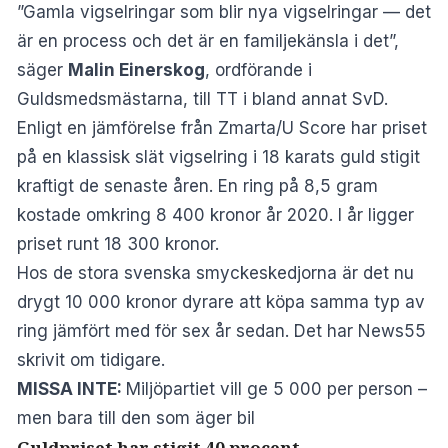
”Gamla vigselringar som blir nya vigselringar — det
är en process och det är en familjekänsla i det”,
säger
Malin Einerskog
, ordförande i
Guldsmedsmästarna, till TT i bland annat
SvD
.
Enligt en jämförelse från Zmarta/U Score har priset
på en klassisk slät vigselring i 18 karats guld stigit
kraftigt de senaste åren. En ring på 8,5 gram
kostade omkring 8 400 kronor år 2020. I år ligger
priset runt 18 300 kronor.
Hos de stora svenska smyckeskedjorna är det nu
drygt 10 000 kronor dyrare att köpa samma typ av
ring jämfört med för sex år sedan. Det har News55
skrivit om
tidigare
.
MISSA INTE:
Miljöpartiet vill ge 5 000 per person –
men bara till den som äger bil
Guldpriset har stigit 40 procent