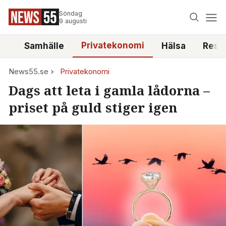
Söndag
9 augusti
Privatekonomi
tt
Samhälle
Hälsa
Reso
News55.se
Privatekonomi
Dags att leta i gamla lådorna –
priset på guld stiger igen