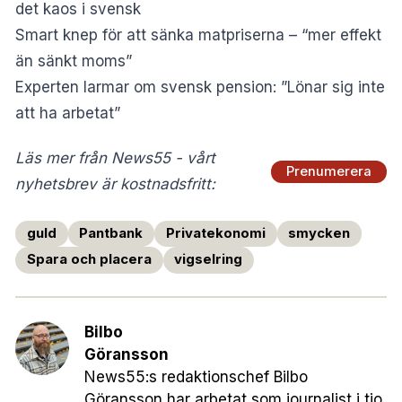
det kaos i svensk
Smart knep för att sänka matpriserna – “mer effekt
än sänkt moms”
Experten larmar om svensk pension: ”Lönar sig inte
att ha arbetat”
Läs mer från News55 - vårt
Prenumerera
nyhetsbrev är kostnadsfritt:
guld
Pantbank
Privatekonomi
smycken
Spara och placera
vigselring
Bilbo
Göransson
News55:s redaktionschef Bilbo
Göransson har arbetat som journalist i tio