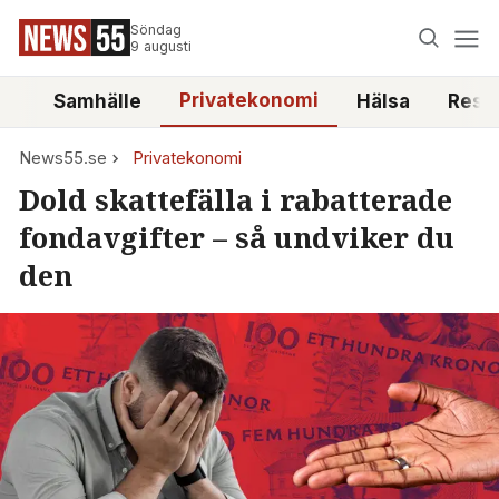
Söndag
9 augusti
Privatekonomi
tt
Samhälle
Hälsa
Reso
News55.se
Privatekonomi
Dold skattefälla i rabatterade
fondavgifter – så undviker du
den