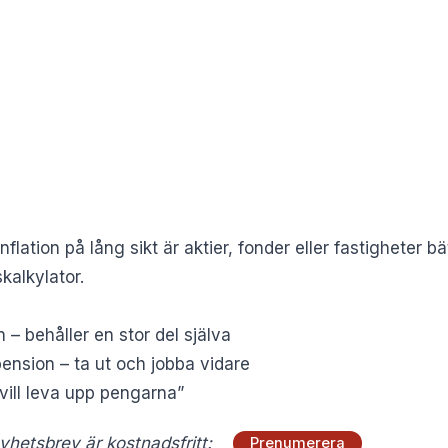
flation på lång sikt är aktier, fonder eller fastigheter b
kalkylator
.
– behåller en stor del själva
pension – ta ut och jobba vidare
vill leva upp pengarna”
hetsbrev är kostnadsfritt:
Prenumerera