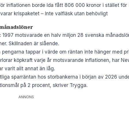
 inflationen borde Ida fått 806 000 kronor i stället fö
arar krispaketet – Inte valfläsk utan behövligt
i månadslöner
en: 1997 motsvarade en halv miljon 28 svenska månadslö
er. Skillnaden är slående.
 pengarna tappar i värde om räntan inte hänger med pr
lorar köpkraft varje år motsvarande inflationen, har New
 varit allt annat än låg.
liga sparräntan hos storbankerna i början av 2026 unde
tionsmål på 2 procent, skriver
Trygga
.
ANNONS