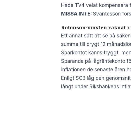
Hade TV4 velat kompensera för
MISSA INTE:
Svantesson försv
Robinson-vinsten räknat 
Ett annat sätt att se på sak
summa till drygt 12 månadslön
Sparkontot känns tryggt, men
Sparande på lågräntekonto för
inflationen de senaste åren har
Enligt SCB låg den genomsnitt
långt under Riksbankens infla