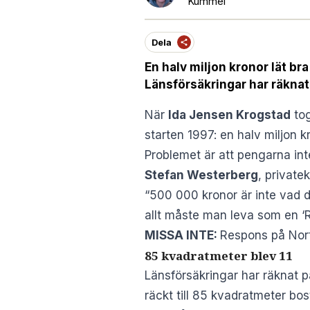
Kummel
Dela
En halv miljon kronor lät b
Länsförsäkringar har räknat
När
Ida Jensen Krogstad
tog
starten 1997: en halv miljon k
Problemet är att pengarna int
Stefan Westerberg
, private
“500 000 kronor är inte vad 
allt måste man leva som en ‘R
MISSA INTE:
Respons på Nort
85 kvadratmeter blev 11
Länsförsäkringar har räknat p
räckt till 85 kvadratmeter bos