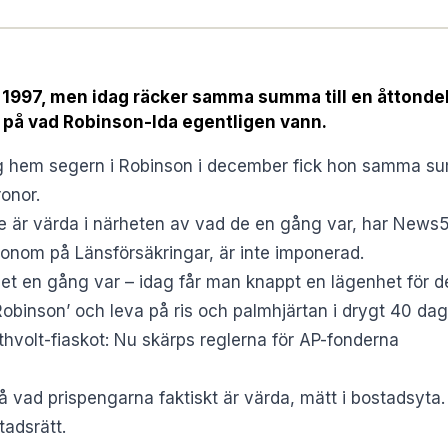
ra 1997, men idag räcker samma summa till en åttonde
 på vad Robinson-Ida egentligen vann.
 hem segern i Robinson i december fick hon samma su
ronor.
e är värda i närheten av vad de en gång var, har
News
konom på Länsförsäkringar, är inte imponerad.
det en gång var – idag får man knappt en lägenhet för d
obinson’ och leva på ris och palmhjärtan i drygt 40 dag
hvolt-fiaskot: Nu skärps reglerna för AP-fonderna
å vad prispengarna faktiskt är värda, mätt i bostadsyta.
tadsrätt.