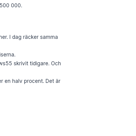
r 500 000.
ner. I dag räcker samma
iserna.
s55 skrivit tidigare. Och
r en halv procent. Det är