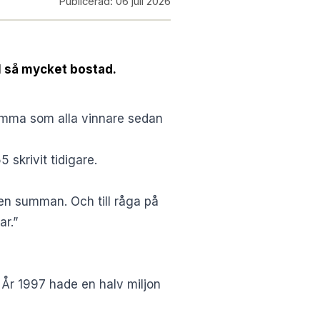
Publicerad:
06 juli 2026
l så mycket bostad.
mma som alla vinnare sedan
55
skrivit tidigare.
en summan. Och till råga på
ar.”
 År 1997 hade en halv miljon