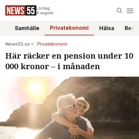
Lördag
8 augusti
Privatekonomi
tt
Samhälle
Hälsa
Reso
News55.se
Privatekonomi
Här räcker en pension under 10
000 kronor – i månaden