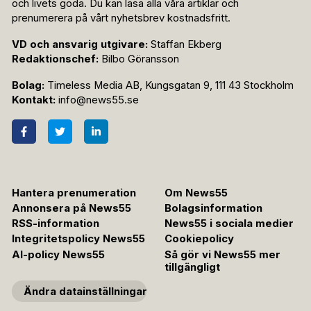
och livets goda. Du kan läsa alla våra artiklar och
prenumerera på vårt nyhetsbrev kostnadsfritt.
VD och ansvarig utgivare:
Staffan Ekberg
Redaktionschef:
Bilbo Göransson
Bolag:
Timeless Media AB, Kungsgatan 9, 111 43 Stockholm
Kontakt:
info@news55.se
Hantera prenumeration
Om News55
Annonsera på News55
Bolagsinformation
RSS-information
News55 i sociala medier
Integritetspolicy News55
Cookiepolicy
AI-policy News55
Så gör vi News55 mer
tillgängligt
Ändra datainställningar