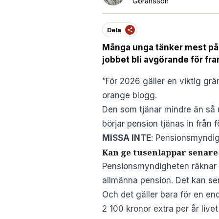
Göransson
Dela
Många unga tänker mest på 
jobbet bli avgörande för fr
”För 2026 gäller en viktig grä
orange blogg
.
Den som tjänar mindre än så 
börjar pension tjänas in från 
MISSA INTE
:
Pensionsmyndigh
Kan ge tusenlappar senare i
Pensionsmyndigheten räknar me
allmänna pension. Det kan se
Och det gäller bara för en e
2 100 kronor extra per år livet