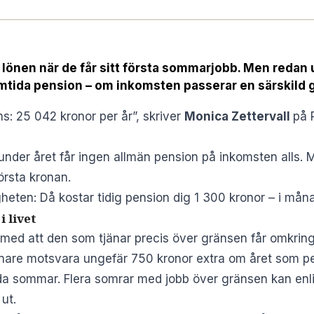
lönen när de får sitt första sommarjobb. Men redan
amtida pension – om inkomsten passerar en särskild 
ns: 25 042 kronor per år”, skriver
Monica Zettervall
på 
under året får ingen allmän pension på inkomsten alls
första kronan.
eten: Då kostar tidig pension dig 1 300 kronor – i måna
 livet
d att den som tjänar precis över gränsen får omkring 4
nare motsvara ungefär 750 kronor extra om året som pe
nda sommar. Flera somrar med jobb över gränsen kan en
 ut.