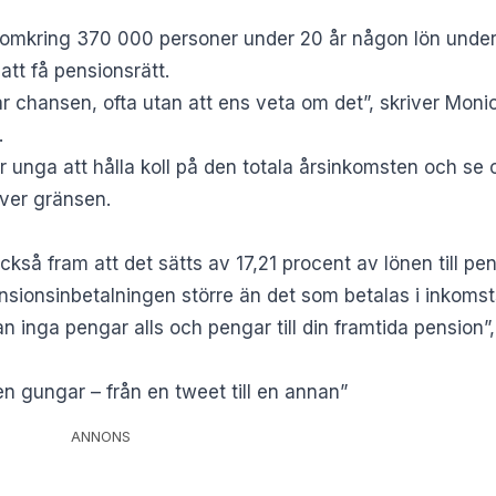
e omkring 370 000 personer under 20 år någon lön under 
 att få pensionsrätt.
 chansen, ofta utan att ens veta om det”, skriver Monic
.
nga att hålla koll på den totala årsinkomsten och se om
över gränsen.
så fram att det sätts av 17,21 procent av lönen till pens
sionsinbetalningen större än det som betalas i inkomst
n inga pengar alls och pengar till din framtida pension”,
n gungar – från en tweet till en annan”
ANNONS