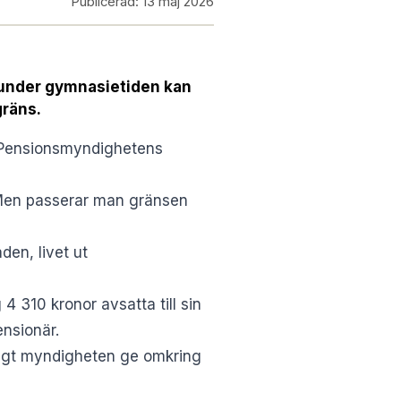
Publicerad:
13 maj 2026
 under gymnasietiden kan
gräns.
Pensionsmyndighetens
. Men passerar man gränsen
den, livet ut
 310 kronor avsatta till sin
nsionär.
ligt myndigheten ge omkring