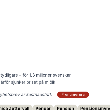
tydligare – för 1,3 miljoner svenskar
ärför sjunker priset på mjölk
hetsbrev är kostnadsfritt:
Prenumerera
ica Zettervall
Pengar
Pension
Pensionsmyn