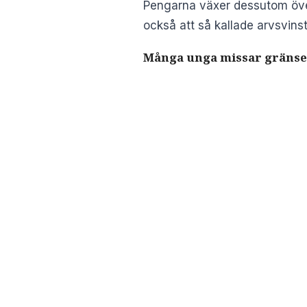
Pengarna växer dessutom över
också att så kallade arvsvins
Många unga missar gräns