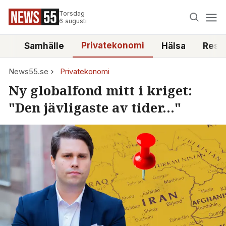
Torsdag
6 augusti
Privatekonomi
tt
Samhälle
Hälsa
Reso
News55.se
Privatekonomi
Ny globalfond mitt i kriget:
"Den jävligaste av tider..."