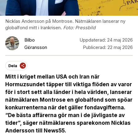
Nicklas Andersson på Montrose. Nätmäklaren lanserar ny
globalfond mitt i Irankrisen.
Foto:
Pressbild
Bilbo
Uppdaterad:
24 maj 2026
Göransson
Publicerad:
22 maj 2026
Dela
Mitt i kriget mellan USA och Iran när
Hormuzsundet täpper till viktiga flöden av varor
för i stort sett alla länder i hela världen, lanserar
nätmäklaren Montrose en globalfond som spöar
konkurrenterna när det gäller fondavgifterna.
“De bästa affärerna gör man i de jävligaste av
tider”, säger nätmäklarens sparekonom Nicklas
Andersson till News55.