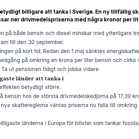
betydligt billigare att tanka i Sverige. En ny tillfälli
essar ner drivmedelspriserna med några kronor per lit
 på både bensin och diesel minskar med ytterligare tre k
am till den 30 september.
ngen på kort tid. Redan den 1 maj sänktes energiskatten
nedgång på omkring en krona per liter bensin och cirka 40
 Ta ut pensionen tidigt och jobba vidare
igaste länder att tanka i
ffekten betydligt större.
på bensin hos de största drivmedelskedjorna på 17,39 kro
nya skattereglerna väntas priserna nu falla till omkring
 billigaste länderna i Europa för bilister som tankar fos