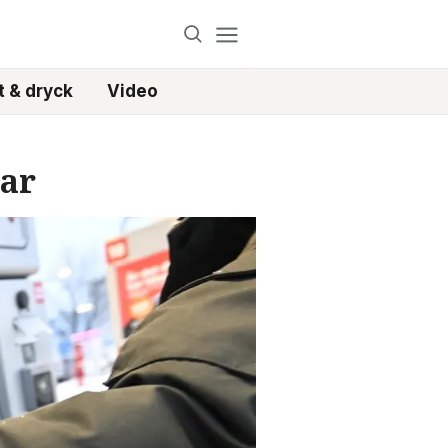
 & dryck
Video
gar