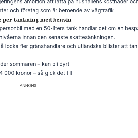
egeringens ambition att lätta på hushållens kostnader oc
rter och företag som är beroende av vägtrafik.
re per tankning med bensin
 personbil med en 50-liters tank handlar det om en besp
snivåerna innan den senaste skattesänkningen.
å locka fler gränshandlare och utländska bilister att t
der sommaren – kan bli dyrt
24 000 kronor – så gick det till
ANNONS