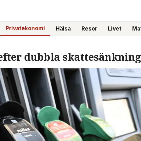
Privatekonomi
Hälsa
Resor
Livet
Mat
efter dubbla skattesänknin