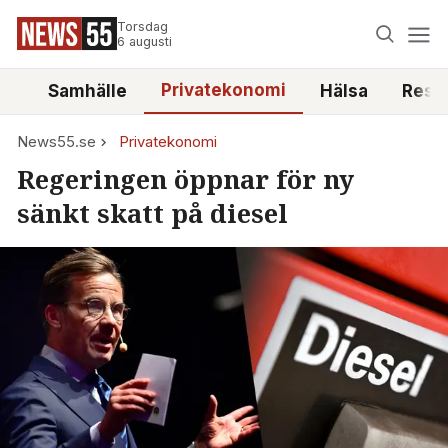
Torsdag
6 augusti
Privatekonomi
tt
Samhälle
Hälsa
Reso
News55.se
Privatekonomi
Regeringen öppnar för ny
sänkt skatt på diesel