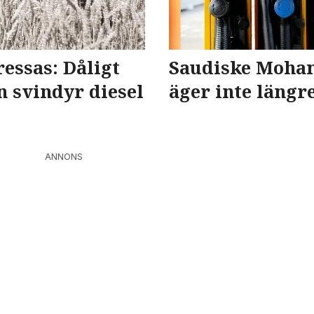
essas: Dåligt
Saudiske Moha
n svindyr diesel
äger inte längr
ANNONS