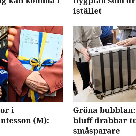
ng kan komma i
flygplan som dr
istället
or i
Gröna bubblan:
ntesson (M):
bluff drabbar t
småsparare