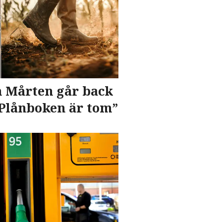
 Mårten går back
”Plånboken är tom”