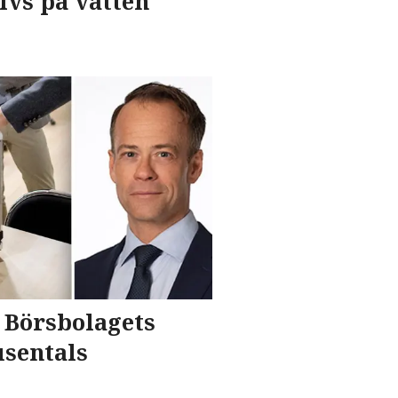
ivs på vatten
 Börsbolagets
usentals