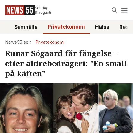
Söndag
9 augusti
Privatekonomi
tt
Samhälle
Hälsa
Reso
News55.se
Privatekonomi
Runar Sögaard får fängelse –
efter äldrebedrägeri: ”En smäll
på käften”