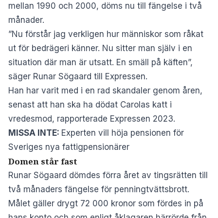
mellan 1990 och 2000, döms nu till fängelse i två
månader.
”Nu förstår jag verkligen hur människor som råkat
ut för bedrägeri känner. Nu sitter man själv i en
situation där man är utsatt. En smäll på käften”,
säger Runar Sögaard till
Expressen
.
Han har varit med i en rad skandaler genom åren,
senast att han ska ha dödat Carolas katt i
vredesmod, rapporterade
Expressen
2023.
MISSA INTE:
Experten vill höja pensionen för
Sveriges nya fattigpensionärer
Domen står fast
Runar Sögaard dömdes förra året av tingsrätten till
två månaders fängelse för penningtvättsbrott.
Målet gäller drygt 72 000 kronor som fördes in på
hans konto och som enligt åklagaren härrörde från