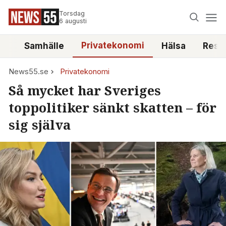
Torsdag
6 augusti
Privatekonomi
tt
Samhälle
Hälsa
Reso
News55.se
Privatekonomi
Så mycket har Sveriges
toppolitiker sänkt skatten – för
sig själva