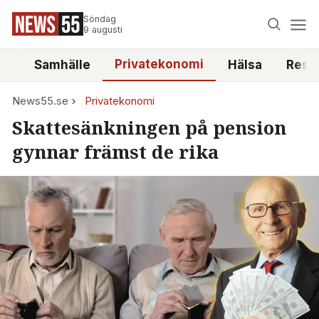
Söndag
9 augusti
Privatekonomi
tt
Samhälle
Hälsa
Reso
News55.se
Privatekonomi
Skattesänkningen på pension
gynnar främst de rika