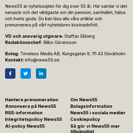
News55 är nyhetssajten för dig över 55 år. Här samlar vi det
senaste och det viktigaste om din pension, samhället, hälsa
och livets goda. Du kan läsa alla våra artiklar och
prenumerera på vårt nyhetsbrev kostnadsfritt.
VD och ansvarig utgivare:
Staffan Ekberg
Redaktionschef:
Bilbo Göransson
Bolag:
Timeless Media AB, Kungsgatan 9, 111 43 Stockholm
Kontakt:
info@news55.se
Hantera prenumeration
Om News55
Annonsera på News55
Bolagsinformation
RSS-information
News55 i sociala medier
Integritetspolicy News55
Cookiepolicy
AI-policy News55
Så gör vi News55 mer
tillgängligt