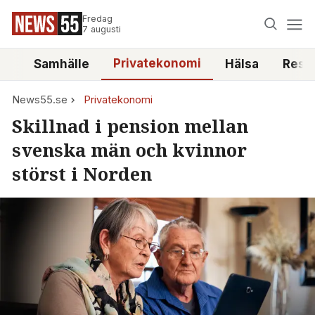
Fredag
7 augusti
Privatekonomi
tt
Samhälle
Hälsa
Reso
News55.se
Privatekonomi
Skillnad i pension mellan
svenska män och kvinnor
störst i Norden