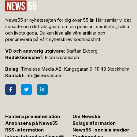
News55 är nyhetssajten för dig över 55 år. Här samlar vi det
senaste och det viktigaste om din pension, samhället, hälsa
och livets goda. Du kan läsa alla våra artiklar och
prenumerera på vårt nyhetsbrev kostnadsfritt.
VD och ansvarig utgivare:
Staffan Ekberg
Redaktionschef:
Bilbo Göransson
Bolag:
Timeless Media AB, Kungsgatan 9, 111 43 Stockholm
Kontakt:
info@news55.se
Hantera prenumeration
Om News55
Annonsera på News55
Bolagsinformation
RSS-information
News55 i sociala medier
Integritetspolicy News55
Cookiepolicy