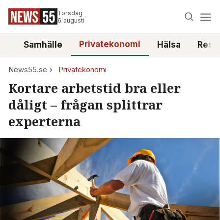
Torsdag
6 augusti
Privatekonomi
tt
Samhälle
Hälsa
Reso
News55.se
Privatekonomi
Kortare arbetstid bra eller
dåligt – frågan splittrar
experterna