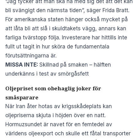
“Jag tycker att man ska ha med sig det att det kan
bli svängigt den närmsta tiden”, säger Frida Bratt.
För amerikanska staten hänger också mycket på
att låta bli att slå i skuldtakets vägg, annars kan
farliga tvärstopp följa. Investerare har hittills inte
fullt ut tagit in hur sköra de fundamentala
förutsättningarna är.
MISSA INTE:
Skillnad på smaken – hälften
underkänns i test av smörgåsfett
Oljepriset som obehaglig joker för
småsparare
När Iran åter hotas av krigsskådeplats kan
oljepriserna skjuta i höjden över en natt.
Hormuzsundet är navet för en femtedel av
världens oljeexport och skulle ett fåtal transporter