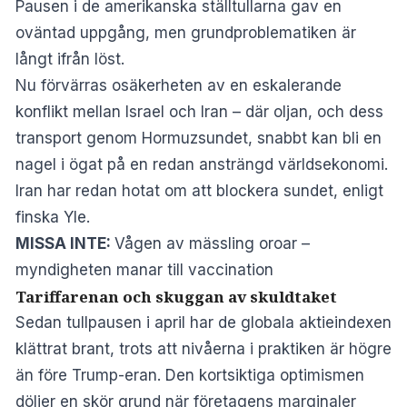
Pausen i de amerikanska ställtullarna gav en
oväntad uppgång, men grundproblematiken är
långt ifrån löst.
Nu förvärras osäkerheten av en eskalerande
konflikt mellan Israel och Iran – där oljan, och dess
transport genom Hormuzsundet, snabbt kan bli en
nagel i ögat på en redan ansträngd världsekonomi.
Iran har redan hotat om att blockera sundet, enligt
finska
Yle
.
MISSA INTE:
Vågen av mässling oroar –
myndigheten manar till vaccination
Tariffarenan och skuggan av skuldtaket
Sedan tullpausen i april har de globala aktieindexen
klättrat brant, trots att nivåerna i praktiken är högre
än före Trump-eran. Den kortsiktiga optimismen
döljer en skör grund när företagens marginaler