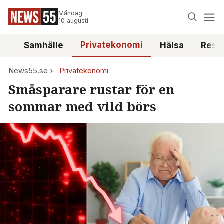
Måndag
10 augusti
Privatekonomi
tt
Samhälle
Hälsa
Reso
News55.se
Privatekonomi
Småsparare rustar för en
sommar med vild börs