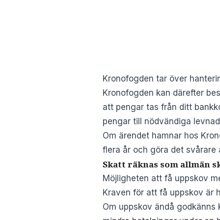
Kronofogden tar över hanterin
Kronofogden kan därefter besl
att pengar tas från ditt bankko
pengar till nödvändiga levna
Om ärendet hamnar hos Krono
flera år och göra det svårare
Skatt räknas som allmän s
Möjligheten att få uppskov med
Kraven för att få uppskov är 
Om uppskov ändå godkänns kom