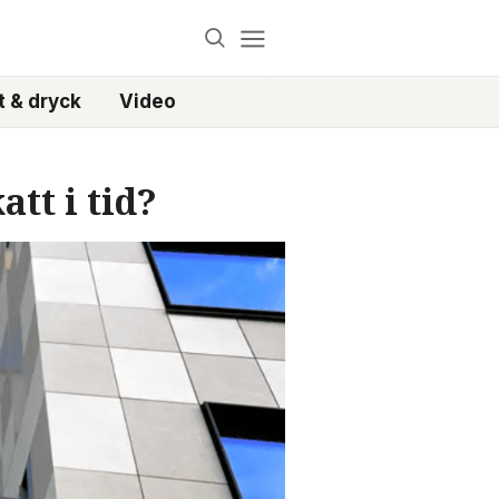
 & dryck
Video
tt i tid?