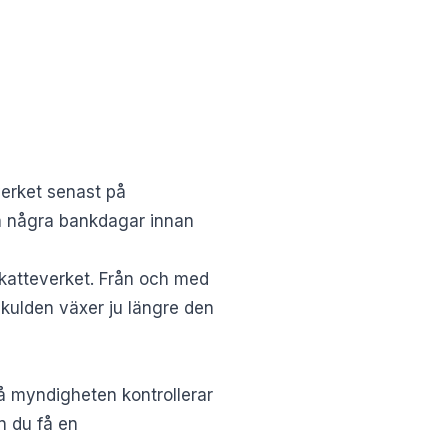
verket senast på
 ta några bankdagar innan
Skatteverket. Från och med
skulden växer ju längre den
å myndigheten kontrollerar
n du få en