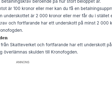
 betalningskrav beroende på hur stort beloppet är.
tot är 100 kronor eller mer kan du få en betalningsup
underskottet är 2 000 kronor eller mer får du i stället e
krav och fortfarande har ett underskott på minst 2 000
Kronofogden.
gden
 från Skatteverket och fortfarande har ett underskott p
g överlämnas skulden till Kronofogden.
ANNONS