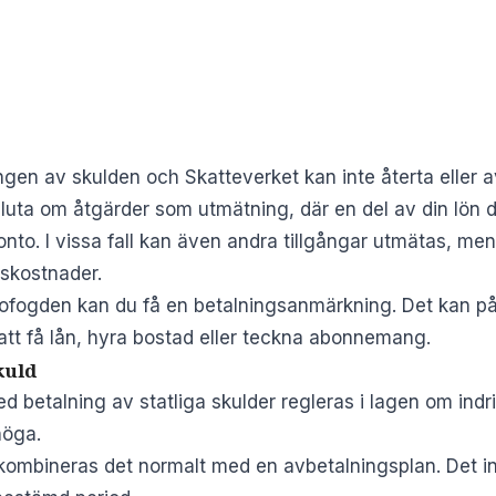
gen av skulden och Skatteverket kan inte återta eller a
uta om åtgärder som utmätning, där en del av din lön dr
nto. I vissa fall kan även andra tillgångar utmätas, men d
dskostnader.
fogden kan du få en betalningsanmärkning. Det kan på
 att få lån, hyra bostad eller teckna abonnemang.
kuld
 betalning av statliga skulder regleras i lagen om indri
höga.
bineras det normalt med en avbetalningsplan. Det inn