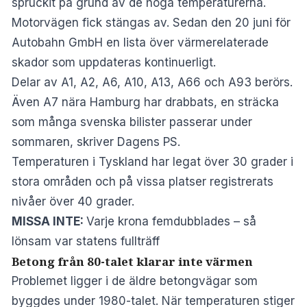
spruckit på grund av de höga temperaturerna.
Motorvägen fick stängas av. Sedan den 20 juni för
Autobahn GmbH en lista över värmerelaterade
skador som uppdateras kontinuerligt.
Delar av A1, A2, A6, A10, A13, A66 och A93 berörs.
Även A7 nära Hamburg har drabbats, en sträcka
som många svenska bilister passerar under
sommaren, skriver
Dagens PS
.
Temperaturen i Tyskland har legat över 30 grader i
stora områden och på vissa platser registrerats
nivåer över 40 grader.
MISSA INTE:
Varje krona femdubblades – så
lönsam var statens fullträff
Betong från 80-talet klarar inte värmen
Problemet ligger i de äldre betongvägar som
byggdes under 1980-talet. När temperaturen stiger