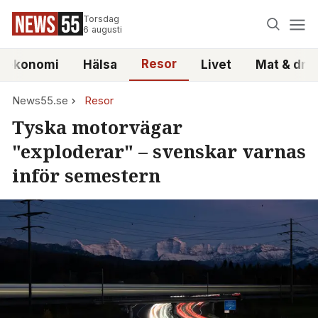
Torsdag
6 augusti
Resor
atekonomi
Hälsa
Livet
Mat & dry
News55.se
Resor
Tyska motorvägar
"exploderar" – svenskar varnas
inför semestern