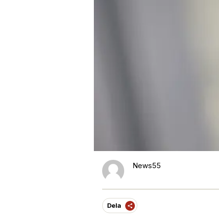
News55
Dela