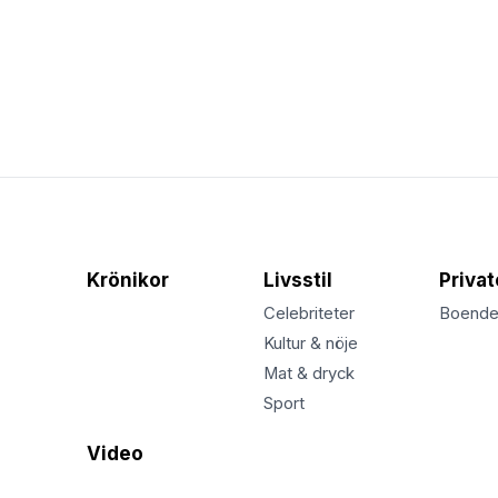
Krönikor
Livsstil
Priva
Celebriteter
Boend
Kultur & nöje
Mat & dryck
Sport
Video