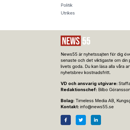
Politik
Utrikes
News55 är nyhetssajten för dig öve
senaste och det viktigaste om din 
livets goda. Du kan läsa alla våra a
nyhetsbrev kostnadsfritt.
VD och ansvarig utgivare:
Staff
Redaktionschef:
Bilbo Göransso
Bolag:
Timeless Media AB, Kungsga
Kontakt:
info@news55.se