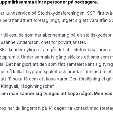
l uppmärksamma äldre personer på bedragare.
ar kundservice på Stöldskyddsföreningen, SSF, fått två-
berättar att ett företag ringt, utgett sig att vara från S
er till oss, de som har abonnemang på en stöldskyddsbric
usanne Andersson, chef för privattjänster.
 SSF:s kunder nyligen framgår det att telefonförsäljaren 
etspremie. Under samtalets gång skickas ett sms som 
la. Det har gjort att den som fått samtalet känt sig tving
et så kallat Trygghetspaket och arbetar inte med telefo
r att försöka få dem att köpa varor. Den försäljning vi g
 Klingvall, rådgivningschef.
en, om man känner sig tvingad att köpa något. Men
vad
köp har du ångerrätt på 14 dagar, ta kontakt med företag