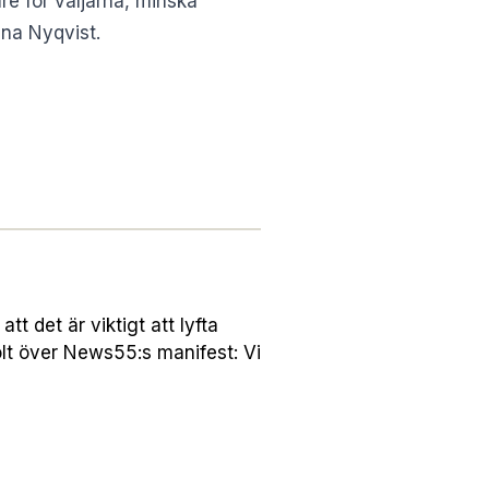
are för väljarna, minska
nna Nyqvist.
 det är viktigt att lyfta
lt över News55:s manifest: Vi