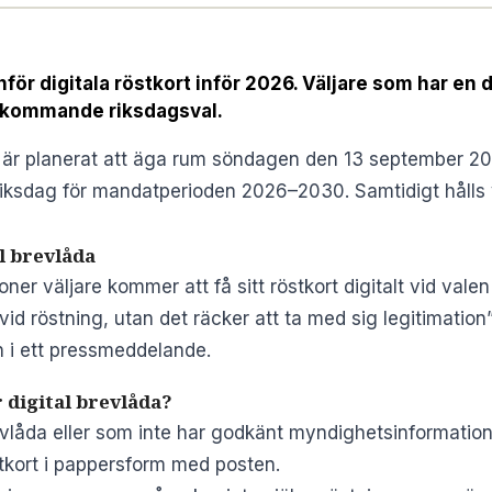
nför digitala röstkort inför 2026. Väljare som har en 
för kommande riksdagsval.
 är planerat att äga rum söndagen den 13 september 202
riksdag för mandatperioden 2026–2030. Samtidigt hålls 
al brevlåda
joner väljare kommer att få sitt röstkort digitalt vid val
vid röstning, utan det räcker att ta med sig legitimatio
 i ett pressmeddelande.
digital brevlåda?
vlåda eller som inte har godkänt myndighetsinformation t
östkort i pappersform med posten.