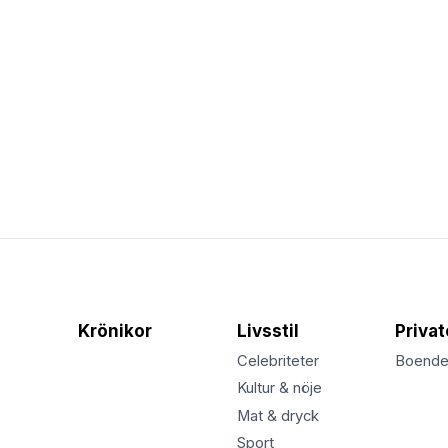
Krönikor
Livsstil
Priva
Celebriteter
Boend
Kultur & nöje
Mat & dryck
Sport