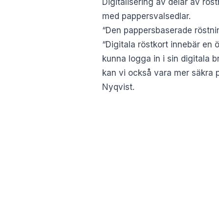
Digitalisering av delar av rös
med pappersvalsedlar.
“Den pappersbaserade röstning
“Digitala röstkort innebär en
kunna logga in i sin digitala 
kan vi också vara mer säkra p
Nyqvist.