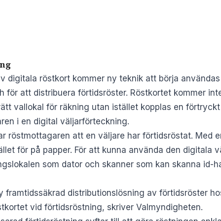
ing
av digitala röstkort kommer ny teknik att börja användas 
h för att distribuera förtidsröster. Röstkortet kommer in
 rätt vallokal för räkning utan istället kopplas en förtry
n i en digital väljarförteckning.
r röstmottagaren att en väljare har förtidsröstat. Med en
ället för på papper. För att kunna använda den digitala v
tningslokalen som dator och skanner som kan skanna id-
 framtidssäkrad distributionslösning av förtidsröster ho
tkortet vid förtidsröstning, skriver Valmyndigheten.