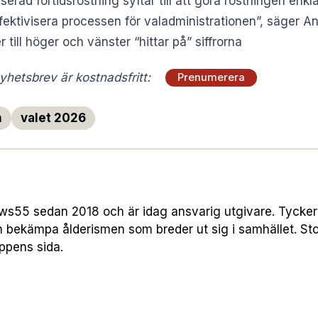
serad förtidsröstning syftar till att göra röstningen enkl
fektivisera processen för valadministrationen”, säger A
er till höger och vänster “hittar på” siffrorna
hetsbrev är kostnadsfritt:
Prenumerera
n
valet 2026
55 sedan 2018 och är idag ansvarig utgivare. Tycker att
h bekämpa ålderismen som breder ut sig i samhället. Sto
uppens sida.