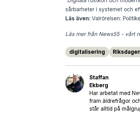
“Digitala röstkort och moderni
sårbarheter i systemet och ef
Läs även:
Valrörelsen: Politik
Läs mer från News55 - vårt ny
digitalisering
Riksdage
Staffan
Ekberg
Har arbetat med News
fram äldrefrågor oc
står alltid på målgr