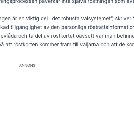
tningsprocessen påverkar inte själva röstningen som även
en är en viktig del i det robusta valsystemet”, skriver
 ökad tillgänglighet av den personliga rösträttsinformat
brevlåda och ta del av röstkortet oavsett var man befinne
å att röstkorten kommer fram till väljarna och att de ko
ANNONS