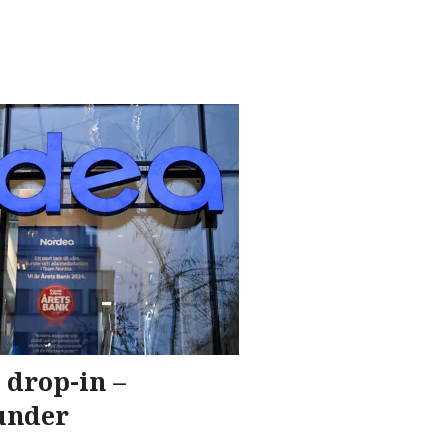
 drop-in –
under