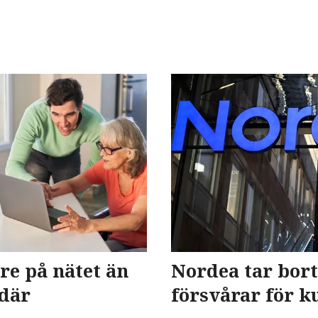
re på nätet än
Nordea tar bort
 där
försvårar för k