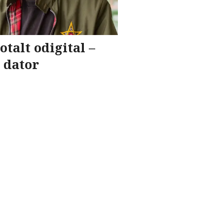
otalt odigital –
n dator