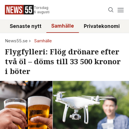
Torsdag
6 augusti
Samhälle
Senaste nytt
Privatekonomi
News55.se
Samhälle
Flygfylleri: Flög drönare efter
två öl – döms till 33 500 kronor
i böter