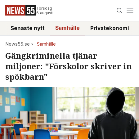
Torsdag
6 augusti
Samhälle
Senaste nytt
Privatekonomi
News55.se
Samhälle
Gängkriminella tjänar
miljoner: "Förskolor skriver in
spökbarn"