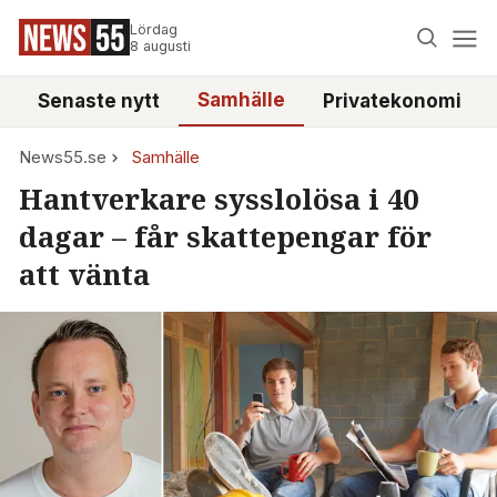
Lördag
8 augusti
Samhälle
Senaste nytt
Privatekonomi
News55.se
Samhälle
Hantverkare sysslolösa i 40
dagar – får skattepengar för
att vänta