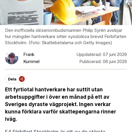
Den inofficiella slöseriombudsmannen Philip Syrén avslöjar
hur mängder hantverkare sitter sysslolösa brevid Förbifarten
Stockholm. (Foto: Skattebetalarna och Getty Images)
Frank
Uppdaterad:
07 juni 2026
Kummel
Publicerad:
06 juni 2026
Dela
Ett fyrtiotal hantverkare har suttit utan
arbetsuppgifter i över en månad på ett av
Sveriges dyraste vägprojekt. Ingen verkar
kunna förklara varför skattepengarna rinner
iväg.
E4 Förbifart Stockholm är ett av de största